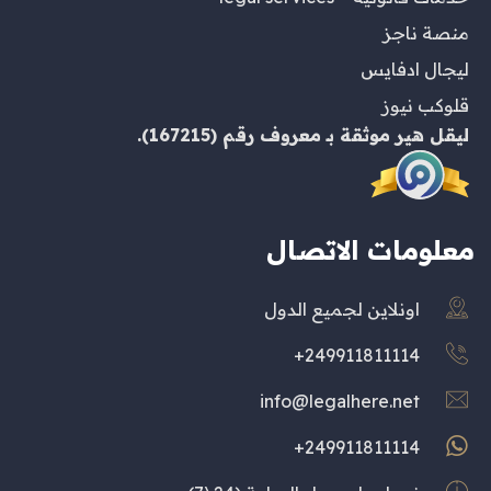
منصة ناجز
ليجال ادفايس
قلوكب نيوز
ليقل هير
موثقة بـ
معروف
رقم (167215).
معلومات الاتصال
اونلاين لجميع الدول
249911811114+
info@legalhere.net
249911811114+