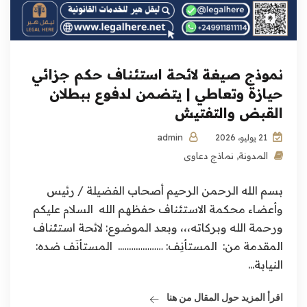
نموذج صيغة لائحة استئناف حكم جزائي
حيازة وتعاطي | يتضمن لدفوع ببطلان
القبض والتفتيش
admin
21 يوليو، 2026
المدونة
,
نماذج دعاوى
بسم الله الرحمن الرحيم أصحاب الفضيلة / رئيس
وأعضاء محكمة الاستئناف حفظهم الله السلام عليكم
ورحمة الله وبركاته،،، وبعد الموضوع: لائحة استئناف
المقدمة من: المستأنِف: ……………….. المستأنَف ضده:
النيابة...
اقرأ المزيد حول المقال من هنا