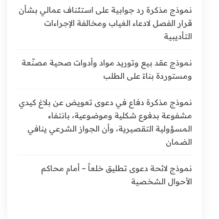
نموذج مذكرة رد جوابية على استئناف عمالي بشأن
قرار الفصل لادعاء الغياب ومخالفة الإجراءات
التأديبية
نموذج عقد بيع وتوريد مواد وأدوات صحية مصنّعة
ومستوردة بناءً على الطلب
نموذج مذكرة دفاع في دعوى تعويض عن بلاغ كيدي
مشفوعة بدفوع شكلية وموضوعية، بانتفاء
المسؤولية التقصيرية، وأن الجواز الشرعي ينافي
الضمان
نموذج لائحة دعوى تطليق خلعاً – أمام محاكم
الأحوال الشخصية