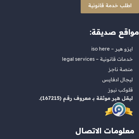
اطلب خدمة قانونية
مواقع صديقة:
ايزو هير – iso here
خدمات قانونية – legal services
منصة ناجز
ليجال ادفايس
قلوكب نيوز
ليقل هير
موثقة بـ
معروف
رقم (167215).
معلومات الاتصال