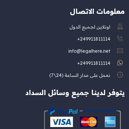
معلومات الاتصال
اونلاين لجميع الدول
249911811114+
info@legalhere.net
249911811114+
نعمل على مدار الساعة (24\7)
يتوفر لدينا جميع وسائل السداد