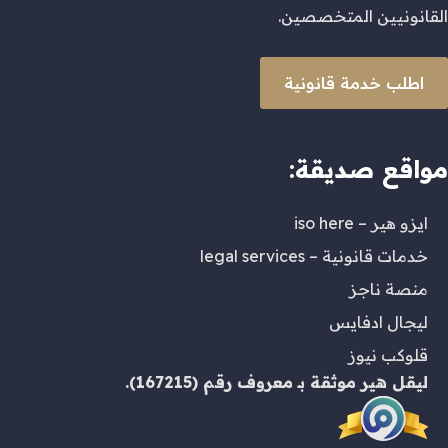
القانونيين المتخصصين.
اطلب خدمة قانونية
مواقع صديقة:
ايزو هير – iso here
خدمات قانونية – legal services
منصة ناجز
ليجال ادفايس
قلوكب نيوز
ليقل هير
موثقة بـ
معروف
رقم (167215).