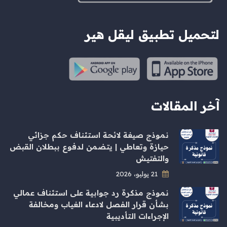
لتحميل تطبيق ليقل هير
آخر المقالات
نموذج صيغة لائحة استئناف حكم جزائي
حيازة وتعاطي | يتضمن لدفوع ببطلان القبض
والتفتيش
21 يوليو، 2026
نموذج مذكرة رد جوابية على استئناف عمالي
بشأن قرار الفصل لادعاء الغياب ومخالفة
الإجراءات التأديبية