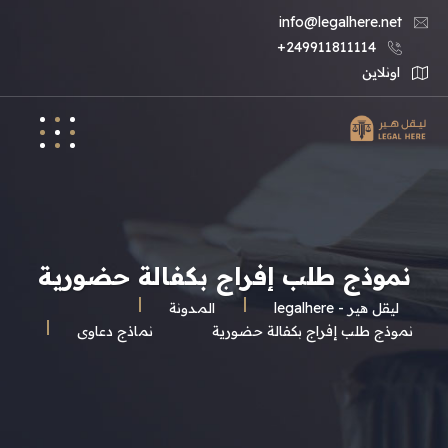
info@legalhere.net
249911811114+
اونلاين
نموذج طلب إفراج بكفالة حضورية
ليقل هير - legalhere
المـدونة
نموذج طلب إفراج بكفالة حضورية
نماذج دعاوى