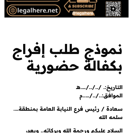
نموذج طلب إفراج
بكفالة حضورية
التاريخ:. /../../….هـ
الموافق:../../…..م
سعادة / رئيس فرع النيابة العامة بمنطقة….
سلمه الله
السلام عليكم ورحمة الله وبركاته.. وبعد،