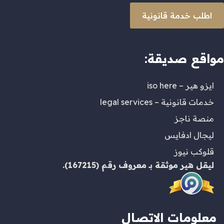
اطلب خدمة قانونية
مواقع صديقة:
ايزو هير – iso here
خدمات قانونية – legal services
منصة ناجز
ليجال ادفايس
قلوكب نيوز
ليقل هير
موثقة بـ
معروف
رقم (167215).
معلومات الاتصال