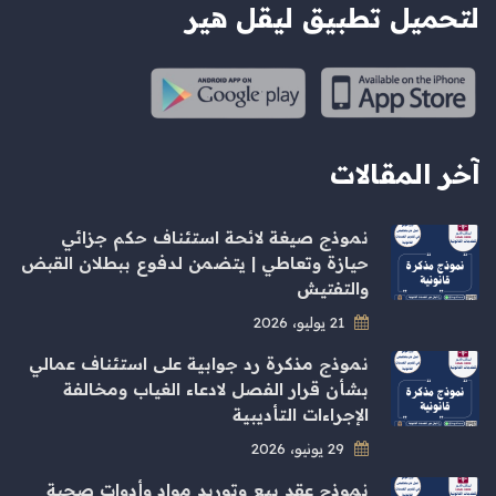
لتحميل تطبيق ليقل هير
آخر المقالات
نموذج صيغة لائحة استئناف حكم جزائي
حيازة وتعاطي | يتضمن لدفوع ببطلان القبض
والتفتيش
21 يوليو، 2026
نموذج مذكرة رد جوابية على استئناف عمالي
بشأن قرار الفصل لادعاء الغياب ومخالفة
الإجراءات التأديبية
29 يونيو، 2026
نموذج عقد بيع وتوريد مواد وأدوات صحية