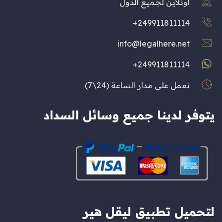
اونلاين لجميع الدول
249911811114+
info@legalhere.net
249911811114+
نعمل على مدار الساعة (24\7)
يتوفر لدينا جميع وسائل السداد
لتحميل تطبيق ليقل هير