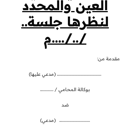
العين
والمحدد
لنظرها جلسة..
/../….م
مقدمة من:
………………………………………. (مدعي عليها)
بوكالة المحامي / …………..
ضد
………………………….. (مدعي)