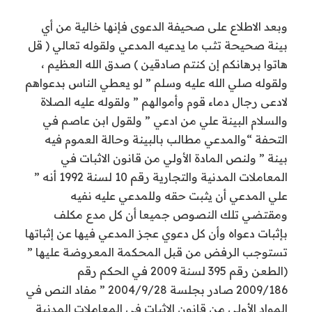
وبعد الاطلاع على صحيفة الدعوى فإنها خالية من أي
بينة صحيحة تثب ما يدعيه المدعي ولقوله تعالي ( قل
هاتوا برهانكم إن كنتم صادقين ) صدق الله العظيم ،
ولقوله صلي الله عليه وسلم ” لو يعطي الناس بدعواهم
لادعى رجال دماء قوم وأموالهم ” ولقوله عليه الصلاة
والسلام البينة علي من ادعي ” ولقول ابن عاصم في
التحفة “والمدعي مطالب بالبينة وحالة العموم فيه
بينة ” ولنص المادة الأولي من قانون الاثبات في
المعاملات المدنية والتجارية رقم 10 لسنة 1992 أنه ”
علي المدعي أن يثبت حقه وللمدعي عليه نفيه
ومقتضي تلك النصوص جميعا أن كل مدع مكلف
بإثبات دعواه وأن كل دعوي عجز المدعي فيها عن إثباتها
تستوجب الرفض من قبل المحكمة المعروضة عليها ”
(الطعن رقم 395 لسنة 2009 في الحكم رقم
2009/186 صادر بجلسة 2004/9/28 ” مفاد النص في
المواد الأولى من قانون الإثبات في المعاملات المدنية