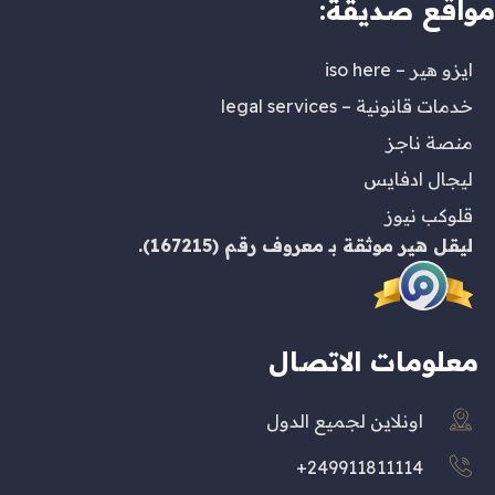
مواقع صديقة:
ايزو هير – iso here
خدمات قانونية – legal services
منصة ناجز
ليجال ادفايس
قلوكب نيوز
ليقل هير
موثقة بـ
معروف
رقم (167215).
معلومات الاتصال
اونلاين لجميع الدول
249911811114+