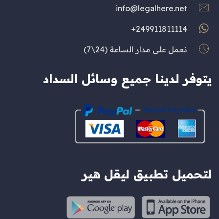
info@legalhere.net
249911811114+
نعمل على مدار الساعة (24\7)
يتوفر لدينا جميع وسائل السداد
لتحميل تطبيق ليقل هير