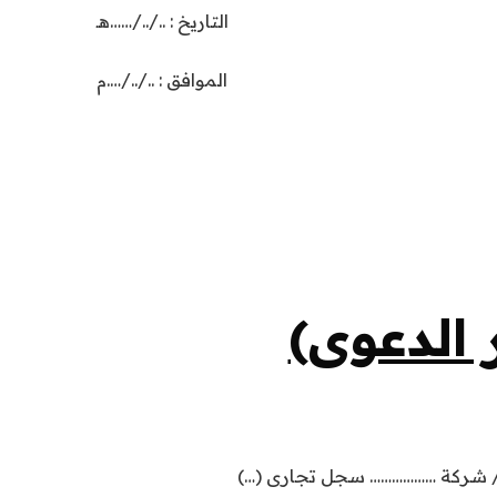
التاريخ : ../../……هـ
الموافق : ../../….م
الدعوى)
يها/ شركة ……………… سجل تجارى (…)