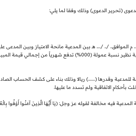
دعوى (تحرير الدعوى) وذلك وفقا لما يلي:
…. م الموافق.. /.. /…. هـ بين المدعية مانحة الامتياز وبين المدعى 
العلامة التجارية المملوكة للمدعية وتمت هذه الاتفاقية نظير نسبة عمولة 
للمدعية وقدرها (…….) ريالا وذلك بناء على كشف الحساب الصادر
خلت بأحكام الاتفاقية ولم تسدد ما عليها.
ية فيه مخالفة لقوله عز وجل: ﴿يَا أَيُّهَا الَّذِينَ آمَنُوا أَوْفُوا 