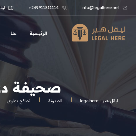
info@legalhere.net
249911811114+
اونل
الرئيسية
عنا
صحيفة دعو
ليقل هير - legalhere
المـدونة
نماذج دعاوى