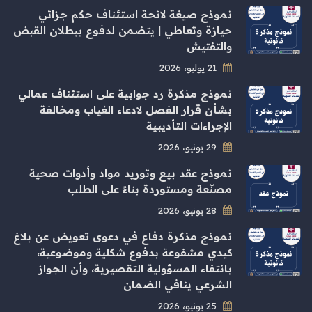
نموذج صيغة لائحة استئناف حكم جزائي
حيازة وتعاطي | يتضمن لدفوع ببطلان القبض
والتفتيش
21 يوليو، 2026
نموذج مذكرة رد جوابية على استئناف عمالي
بشأن قرار الفصل لادعاء الغياب ومخالفة
الإجراءات التأديبية
29 يونيو، 2026
نموذج عقد بيع وتوريد مواد وأدوات صحية
مصنّعة ومستوردة بناءً على الطلب
28 يونيو، 2026
نموذج مذكرة دفاع في دعوى تعويض عن بلاغ
كيدي مشفوعة بدفوع شكلية وموضوعية،
بانتفاء المسؤولية التقصيرية، وأن الجواز
الشرعي ينافي الضمان
25 يونيو، 2026