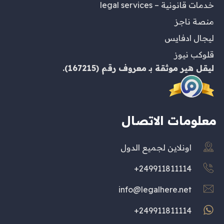
خدمات قانونية – legal services
منصة ناجز
ليجال ادفايس
قلوكب نيوز
ليقل هير
موثقة بـ
معروف
رقم (167215).
معلومات الاتصال
اونلاين لجميع الدول
249911811114+
info@legalhere.net
249911811114+