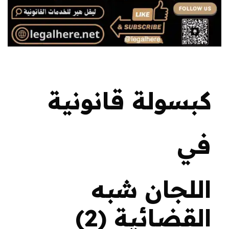
كبسولة قانونية
في
اللجان شبه
القضائية (2)