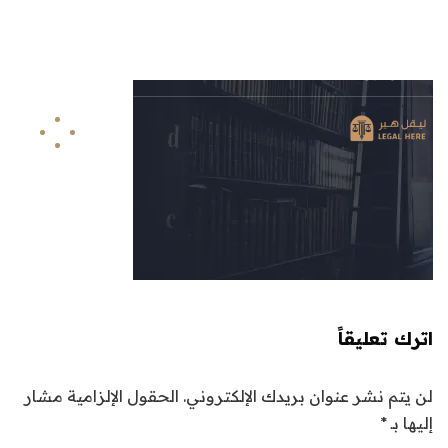
info@legalhere.net
249911811114+
اونلاين
اترك تعليقاً
لن يتم نشر عنوان بريدك الإلكتروني.
الحقول الإلزامية مشار
إليها بـ
*