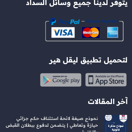
يتوفر لدينا جميع وسائل السداد
لتحميل تطبيق ليقل هير
آخر المقالات
نموذج صيغة لائحة استئناف حكم جزائي
حيازة وتعاطي | يتضمن لدفوع ببطلان القبض
والتفتيش