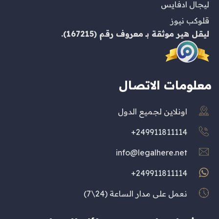
ليجال ادفايس
قلوكب نيوز
ليقل هير
موثقة بـ
معروف
رقم (167215).
معلومات الاتصال
اونلاين لجميع الدول
249911811114+
info@legalhere.net
249911811114+
نعمل على مدار الساعة (24\7)