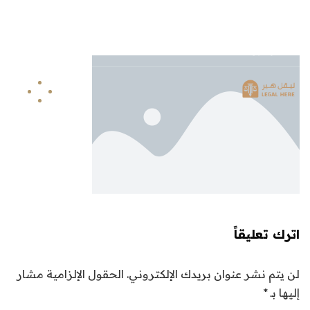
info@legalhere.net
249911811114+
اونلاين
اترك تعليقاً
لن يتم نشر عنوان بريدك الإلكتروني.
الحقول الإلزامية مشار
إليها بـ
*