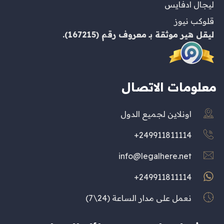
ليجال ادفايس
قلوكب نيوز
ليقل هير
موثقة بـ
معروف
رقم (167215).
معلومات الاتصال
اونلاين لجميع الدول
249911811114+
info@legalhere.net
249911811114+
نعمل على مدار الساعة (24\7)