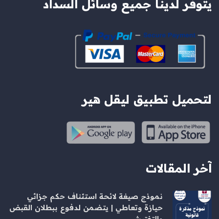
يتوفر لدينا جميع وسائل السداد
لتحميل تطبيق ليقل هير
آخر المقالات
نموذج صيغة لائحة استئناف حكم جزائي
حيازة وتعاطي | يتضمن لدفوع ببطلان القبض
والتفتيش