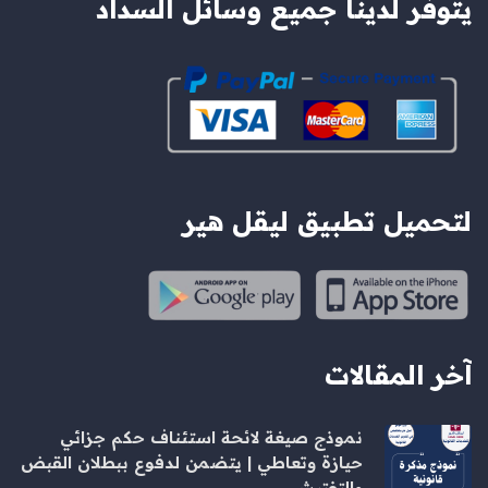
يتوفر لدينا جميع وسائل السداد
لتحميل تطبيق ليقل هير
آخر المقالات
نموذج صيغة لائحة استئناف حكم جزائي
حيازة وتعاطي | يتضمن لدفوع ببطلان القبض
والتفتيش