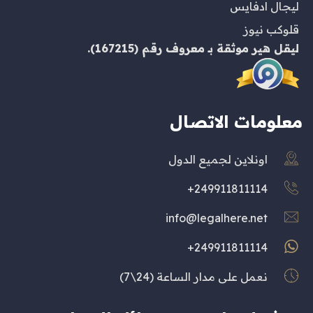
ليجال ادفايس
قلوكب نيوز
ليقل هير
موثقة بـ
معروف
رقم (167215).
معلومات الاتصال
اونلاين لجميع الدول
249911811114+
info@legalhere.net
249911811114+
نعمل على مدار الساعة (24\7)