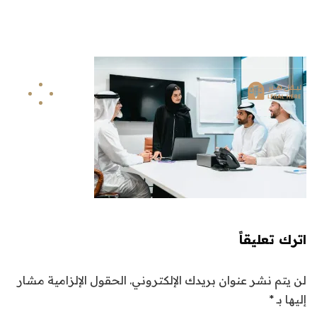
info@legalhere.net
249911811114+
اونلاين
اترك تعليقاً
لن يتم نشر عنوان بريدك الإلكتروني.
الحقول الإلزامية مشار
إليها بـ
*