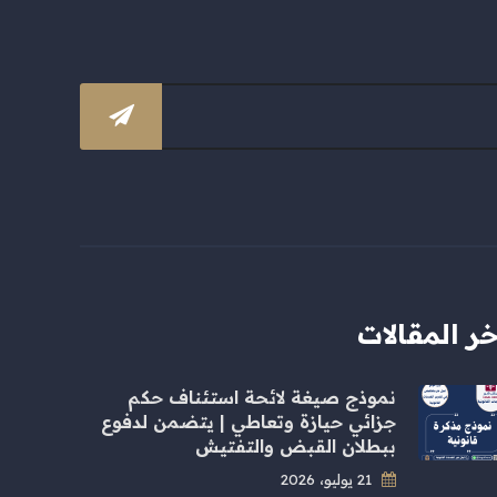
خر المقالات
نموذج صيغة لائحة استئناف حكم
جزائي حيازة وتعاطي | يتضمن لدفوع
ببطلان القبض والتفتيش
21 يوليو، 2026