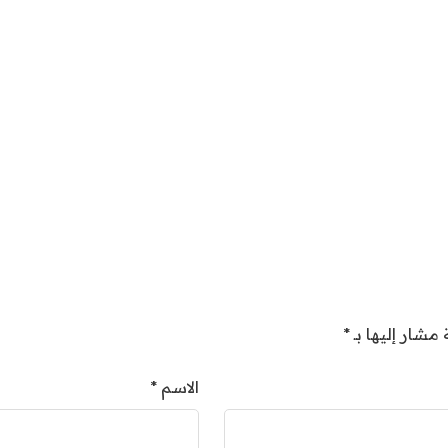
اين
نعمل على مدار الساعة 
فريقنا
خدماتنا
اطلب خدمة
المـدونة
إسأل
 مشار إليها بـ
*
الاسم
*