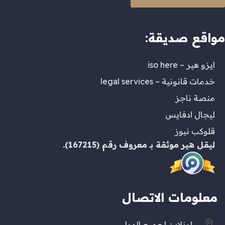
مواقع صديقة:
ايزو هير – iso here
خدمات قانونية – legal services
منصة ناجز
ليجال ادفايس
قلوكب نيوز
ليقل هير
موثقة بـ
معروف
رقم (167215).
معلومات الاتصال
اونلاين لجميع الدول