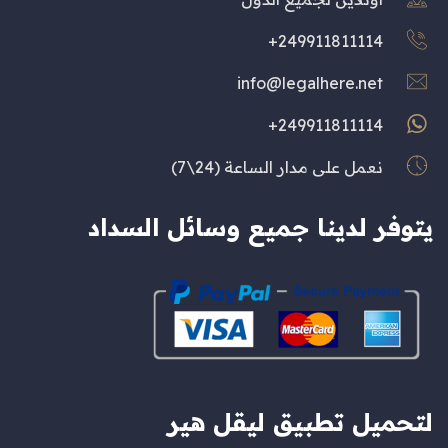
249911811114+
info@legalhere.net
249911811114+
نعمل على مدار الساعة (24\7)
يتوفر لدينا جميع وسائل السداد
لتحميل تطبيق ليقل هير