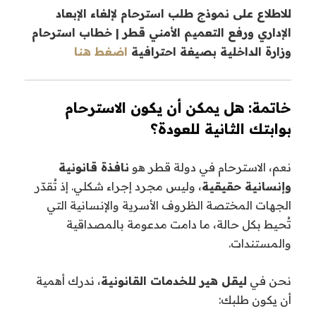
للاطلاع على نموذج طلب استرحام لإلغاء الإبعاد
الإداري ورفع التعميم الأمني قطر | خطاب استرحام
وزارة الداخلية بصيغة احترافية
اضغط هنا
خاتمة: هل يمكن أن يكون الاسترحام
بوابتك الثانية للعودة؟
نعم، الاسترحام في دولة قطر هو
نافذة قانونية
وإنسانية حقيقية
، وليس مجرد إجراء شكلي. إذ تُقدّر
الجهات المختصة الظروف الأسرية والإنسانية التي
تُحيط بكل حالة، ما دامت مدعومة بالمصداقية
والمستندات.
نحن في
ليقل هير للخدمات القانونية
، ندرك أهمية
أن يكون طلبك: