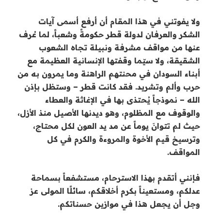
ولا يفوتني في هذا المقام أن أرفع أسمى آيات
الشكر والعرفان لدولة قطر حكومةً وشعباً، لما عُرف
عنها من مواقف مشرفة ونبيلة تجاه الشعوب
الشقيقة، ولا سيّما وقفتها الإنسانية العظيمة مع
أبناء السودان في محنتهم الراهنة وما يمرون به من
حرب وألم وتشريد. فقد كانت قطر – وستظل بإذن
الله – نموذجاً يُحتذى بها في الإغاثة والعطاء
والوقوف مع المظلوم، وهو ديدنها الأصيل منذ الأزل،
حيث لم تتوانَ يوماً عن مد يد العون لكل محتاج،
وترسيخ قيم الأخوة والمروءة والكرم في كل
المواقف.
فإنني أتقدم بهذا الاسترحام، مستشفعاً بسماحة
عدلكم، ومستعيناً بكرم أخلاقكم، سائلًا المولى عز
وجل أن يجعل هذا في موازين حسناتكم.