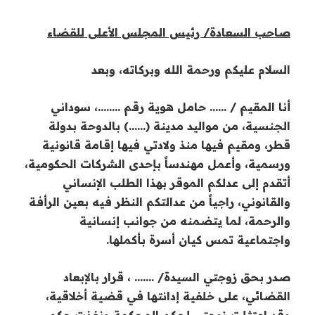
صاحب السعادة/ رئيس المجلس الأعلى للقضاء
السلام عليكم ورحمة الله وبركاته، وبعد
أنا المقيم / …… حامل هوية رقم ……..، سوداني
الجنسية، من مواليد مدينة (……) بالدوحة بدولة
قطر، ومقيم فيها منذ ولادتي فيها إقامة قانونية
ورسمية، وأعمل مهندساً بإحدى الشركات الحكومية،
أتقدم إلى عدلكم الموقر بهذا الطلب الإنساني
والقانوني، راجياً من عدالتكم النظر فيه بعين الرأفة
والرحمة، لما يتضمنه من جوانب إنسانية
واجتماعية تمس كيان أسرة بأكملها.
صدر بحق زوجتي السيدة/ ……. ، قرار بالإبعاد
القضائي، على خلفية إدانتها في قضية أخلاقية،
وقد امتثلت زوجتي لحكم المحكمة ونفذت حكم