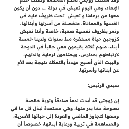
الإبعاد، وهي اليوم تعيش في دولة …، دون أن يكون
معها من يرعاها و تعيش تحت ظروف غاية في
القسوة والمعاناة، منفصلة عن أسرتها وأبنائها،
وتمر بظروف نفسية صعبة، خاصة وأننا نعيش
كزوجين حياة مستقرة منذ سنوات ولدينا خمسة
أبناء، منهم ثلاثة يقيمون معي حالياً في الدوحة
لارتباطهم بمدارس، ويحتاجون لرعاية والدتهم،
والبيت الذي أصبح مهدداً بالتفكك نتيجة بعد الأم
عن أبنائها وأسرتها.
سيدي الرئيس:
إن زوجتي قد أبدت ندماً صادقاً وتوبة خالصة
نصوحة عمّا بدر منها، وهي مستعدة لبذل كل ما في
وسعها لتجاوز الماضي والعودة إلى حياتها الأسرية،
والمساهمة في تربية ورعاية أبنائها، خصوصاً أن