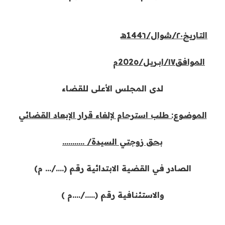
التاريخ٢٠/شوال/144٦هـ
الموافق١٧/ابــريل/202٥م
لدى المجلس الأعلى للقضاء
الموضوع: طلب استرحام لإلغاء قرار الإبعاد القضائي
بحق زوجتي السيدة/ ………..
الصادر في القضية الابتدائية رقم (…./… م)
والاستئنافية رقم (…../….م )