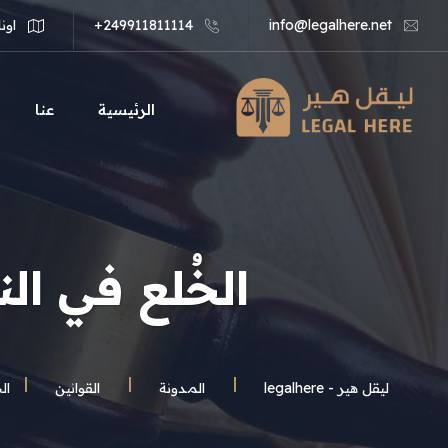
info@legalhere.net
249911811114+
اونل
الرئيسية
عنا
الخُلع في ا
ليقل هير - legalhere
المـدونة
القوانين
ال