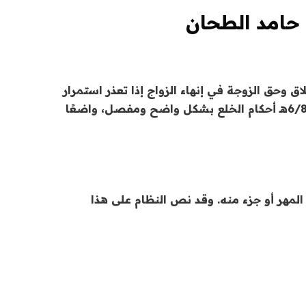
 حامد الطحان
ق وحق الزوجة في إنهاء الزواج إذا تعذر استمرار
الحياة الزوجية. وقد نظّم نظام الأحوال الشخصية السعودي الصادر بالمرسوم الملكي رقم (م/73) بتاريخ 6/8/1443هـ أحكام الخلع بشكل واضح ومفصل، واضعًا
المهر أو جزء منه. وقد نص النظام على هذا