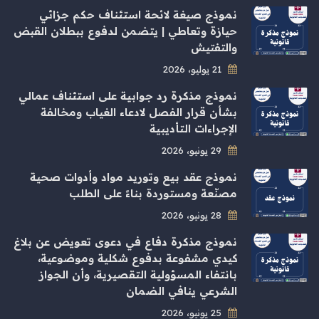
نموذج صيغة لائحة استئناف حكم جزائي
حيازة وتعاطي | يتضمن لدفوع ببطلان القبض
والتفتيش
21 يوليو، 2026
نموذج مذكرة رد جوابية على استئناف عمالي
بشأن قرار الفصل لادعاء الغياب ومخالفة
الإجراءات التأديبية
29 يونيو، 2026
نموذج عقد بيع وتوريد مواد وأدوات صحية
مصنّعة ومستوردة بناءً على الطلب
28 يونيو، 2026
نموذج مذكرة دفاع في دعوى تعويض عن بلاغ
كيدي مشفوعة بدفوع شكلية وموضوعية،
بانتفاء المسؤولية التقصيرية، وأن الجواز
الشرعي ينافي الضمان
25 يونيو، 2026