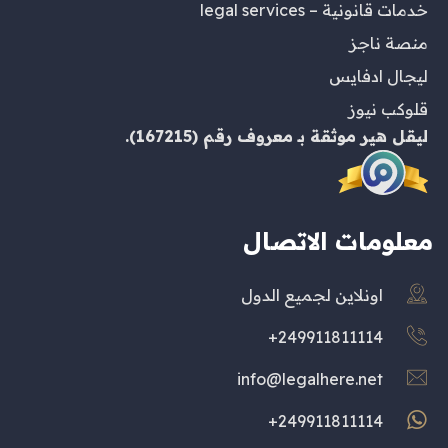
خدمات قانونية – legal services
منصة ناجز
ليجال ادفايس
قلوكب نيوز
ليقل هير
موثقة بـ
معروف
رقم (167215).
معلومات الاتصال
اونلاين لجميع الدول
249911811114+
info@legalhere.net
249911811114+