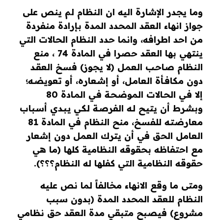
وما يجدر الإشارة اليه ان النظام لم ينص على
جواز انهاء العقد المحدد المدة بإرادة منفردة
من احد اطرافه، وانما حدد النظام الحالات التي
ينتهي بها العقد حصرا في المادة 74 ، منع
النظام صاحـب العمـل (لا يجوز) فسـخ العقـد
دون مكافـأة العامـل، أو إشـعاره، أو تعويضـه؛
إلا فـي الحـالات الموضحـة فـي المـادة 80
وبشـرط أن يتيـح لـه الفرصـة لكـي يبـدي أسـباب
معارضتـه للفسـخ
،
منح النظام في المادة 81
العامل الحق في أن يترك العمل دون إشعار
مع احتفاظه بحقوقه النظامية كلها (ما هي
حقوقه النظامية التي كفلها له النظام؟؟؟)
.
ومتى ما وقع الانهاء مخالفاً لما نص
عليه
النظام للعقد المحدد المدة (بدون سبب
مشروع) فيصبح متبقي مدة العقد حق نظامي