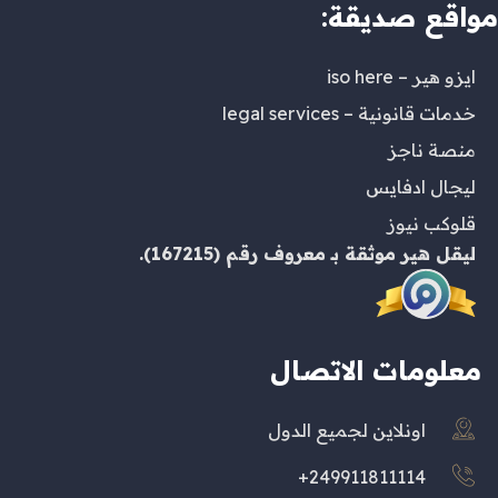
مواقع صديقة:
ايزو هير – iso here
خدمات قانونية – legal services
منصة ناجز
ليجال ادفايس
قلوكب نيوز
ليقل هير
موثقة بـ
معروف
رقم (167215).
معلومات الاتصال
اونلاين لجميع الدول
249911811114+