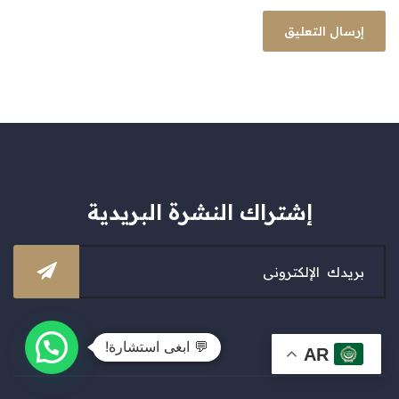
إشتراك النشرة البريدية
💬 ابغى استشارة!
AR