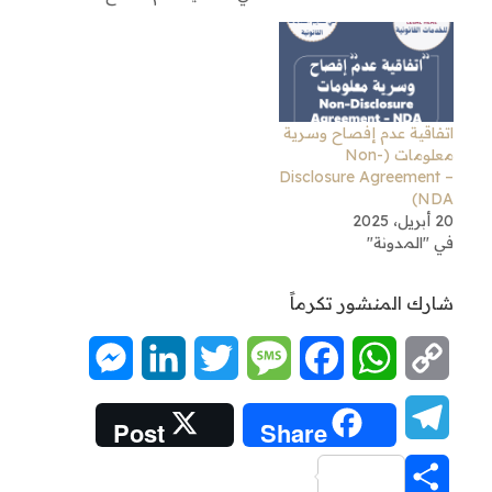
اتفاقية عدم إفصاح وسرية
معلومات (Non-
Disclosure Agreement –
NDA)
20 أبريل، 2025
في "المدونة"
شارك المنشور تكرماً
Messenger
LinkedIn
Twitter
Message
Facebook
WhatsApp
Copy
Link
Telegram
Post
Share
Share