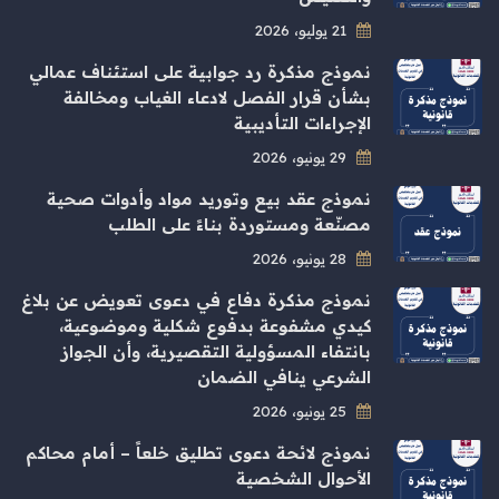
21 يوليو، 2026
نموذج مذكرة رد جوابية على استئناف عمالي
بشأن قرار الفصل لادعاء الغياب ومخالفة
الإجراءات التأديبية
29 يونيو، 2026
نموذج عقد بيع وتوريد مواد وأدوات صحية
مصنّعة ومستوردة بناءً على الطلب
28 يونيو، 2026
نموذج مذكرة دفاع في دعوى تعويض عن بلاغ
كيدي مشفوعة بدفوع شكلية وموضوعية،
بانتفاء المسؤولية التقصيرية، وأن الجواز
الشرعي ينافي الضمان
25 يونيو، 2026
نموذج لائحة دعوى تطليق خلعاً – أمام محاكم
الأحوال الشخصية