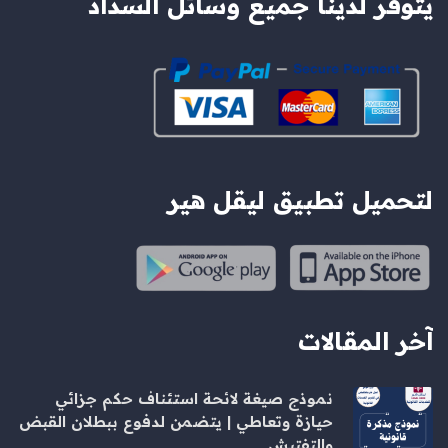
يتوفر لدينا جميع وسائل السداد
لتحميل تطبيق ليقل هير
آخر المقالات
نموذج صيغة لائحة استئناف حكم جزائي
حيازة وتعاطي | يتضمن لدفوع ببطلان القبض
والتفتيش