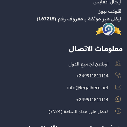
ليجال ادفايس
قلوكب نيوز
ليقل هير
موثقة بـ
معروف
رقم (167215).
معلومات الاتصال
اونلاين لجميع الدول
249911811114+
info@legalhere.net
249911811114+
نعمل على مدار الساعة (24\7)