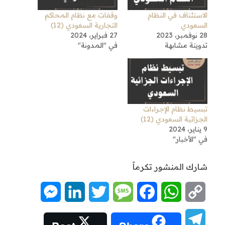
الاستئناف في النظام
وقفات مع نظام المحاكم
السعودي
التجارية السعودي (12)
28 نوفمبر، 2023
27 فبراير، 2024
تدوينة مشابهة
في "المدونة"
تبسيط نظام الإجراءات
الجزائية السعودي (12)
9 يناير، 2024
في "الأخبار"
شارك المنشور تكرماً
Messenger
LinkedIn
Twitter
Message
Facebook
WhatsApp
Copy
Link
Telegram