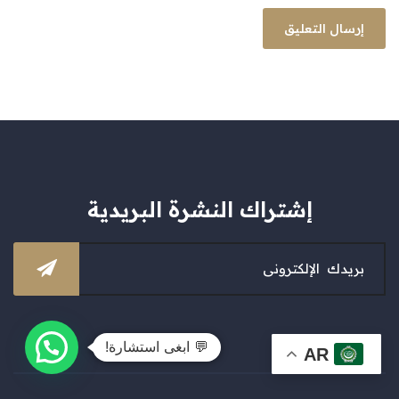
إشتراك النشرة البريدية
💬 ابغى استشارة!
AR