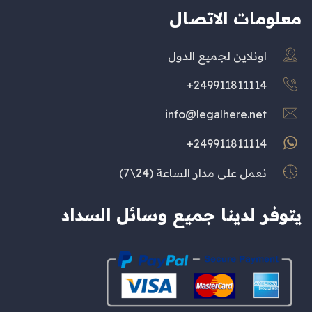
معلومات الاتصال
اونلاين لجميع الدول
249911811114+
info@legalhere.net
249911811114+
نعمل على مدار الساعة (24\7)
يتوفر لدينا جميع وسائل السداد