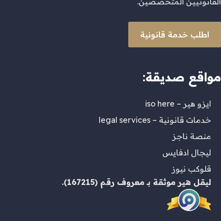
القانونيين المتخصصين.
اطلب خدمة قانونية
مواقع صديقة:
ايزو هير – iso here
خدمات قانونية – legal services
منصة ناجز
ليجال ادفايس
قلوكب نيوز
ليقل هير
موثقة بـ
معروف
رقم (167215).