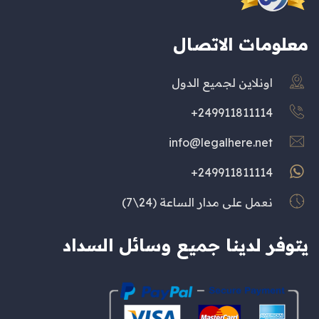
معلومات الاتصال
اونلاين لجميع الدول
249911811114+
info@legalhere.net
249911811114+
نعمل على مدار الساعة (24\7)
يتوفر لدينا جميع وسائل السداد