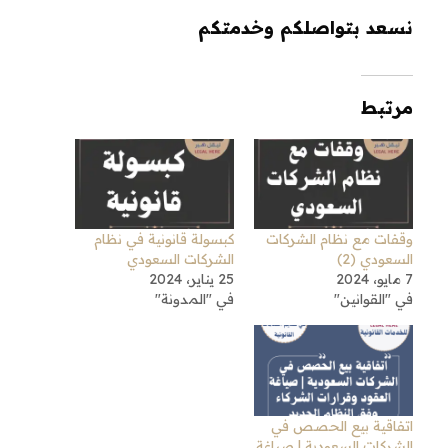
نسعد بتواصلكم وخدمتكم
مرتبط
وقفات مع نظام الشركات
كبسولة قانونية في نظام
السعودي (2)
الشركات السعودي
7 مايو، 2024
25 يناير، 2024
في "القوانين"
في "المدونة"
اتفاقية بيع الحصص في
الشركات السعودية | صياغة