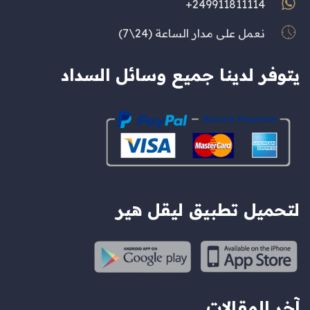
249911811114+
نعمل على مدار الساعة (24\7)
يتوفر لدينا جميع وسائل السداد
لتحميل تطبيق ليقل هير
آخر المقالات