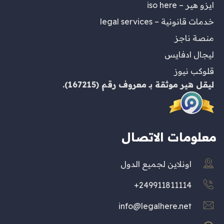
ايزو هير – iso here
خدمات قانونية – legal services
منصة ناجز
ليجال ادفايس
قلوكب نيوز
ليقل هير
موثقة بـ
معروف
رقم (167215).
معلومات الاتصال
اونلاين لجميع الدول
249911811114+
info@legalhere.net