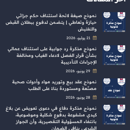
نموذج صيغة لائحة استئناف حكم جزائي
حيازة وتعاطي | يتضمن لدفوع ببطلان القبض
والتفتيش
21 يوليو، 2026
نموذج مذكرة رد جوابية على استئناف عمالي
بشأن قرار الفصل لادعاء الغياب ومخالفة
الإجراءات التأديبية
29 يونيو، 2026
نموذج عقد بيع وتوريد مواد وأدوات صحية
مصنّعة ومستوردة بناءً على الطلب
28 يونيو، 2026
نموذج مذكرة دفاع في دعوى تعويض عن بلاغ
كيدي مشفوعة بدفوع شكلية وموضوعية،
بانتفاء المسؤولية التقصيرية، وأن الجواز
الشرعي ينافي الضمان