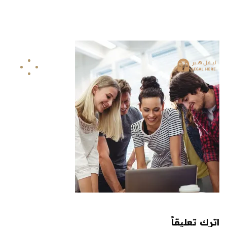
info@legalhere.net
249911811114+
اونلاين
اترك تعليقاً