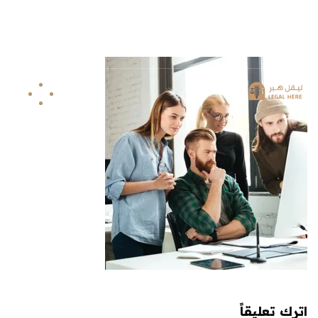
info@legalhere.net
249911811114+
اونلاين
اترك تعليقاً