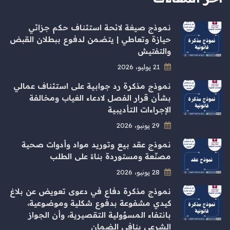
نموذج صيغة لائحة استئناف حكم جزائي
حيازة وتعاطي | يتضمن لدفوع ببطلان القبض
والتفتيش
21 يوليو، 2026
نموذج مذكرة رد جوابية على استئناف عمالي
بشأن قرار الفصل لادعاء الغياب ومخالفة
الإجراءات التأديبية
29 يونيو، 2026
نموذج عقد بيع وتوريد مواد وأدوات صحية
مصنّعة ومستوردة بناءً على الطلب
28 يونيو، 2026
نموذج مذكرة دفاع في دعوى تعويض عن بلاغ
كيدي مشفوعة بدفوع شكلية وموضوعية،
بانتفاء المسؤولية التقصيرية، وأن الجواز
الشرعي ينافي الضمان