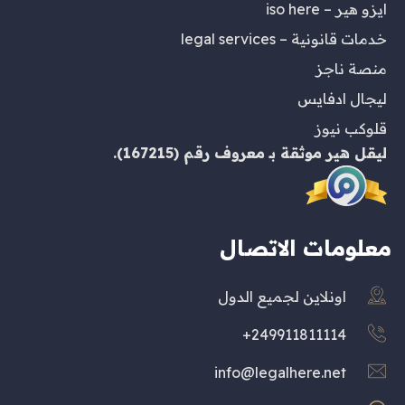
ايزو هير – iso here
خدمات قانونية – legal services
منصة ناجز
ليجال ادفايس
قلوكب نيوز
ليقل هير
موثقة بـ
معروف
رقم (167215).
معلومات الاتصال
اونلاين لجميع الدول
249911811114+
info@legalhere.net