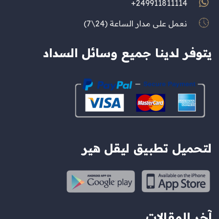
249911811114+
نعمل على مدار الساعة (24\7)
يتوفر لدينا جميع وسائل السداد
لتحميل تطبيق ليقل هير
آخر المقالات