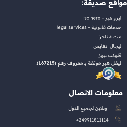
مواقع صديقة:
ايزو هير – iso here
خدمات قانونية – legal services
منصة ناجز
ليجال ادفايس
قلوكب نيوز
ليقل هير
موثقة بـ
معروف
رقم (167215).
معلومات الاتصال
اونلاين لجميع الدول
249911811114+