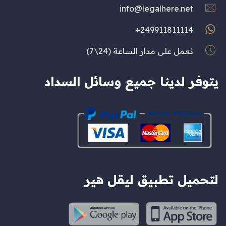
info@legalhere.net
249911811114+
نعمل على مدار الساعة (24\7)
يتوفر لدينا جميع وسائل السداد
لتحميل تطبيق ليقل هير