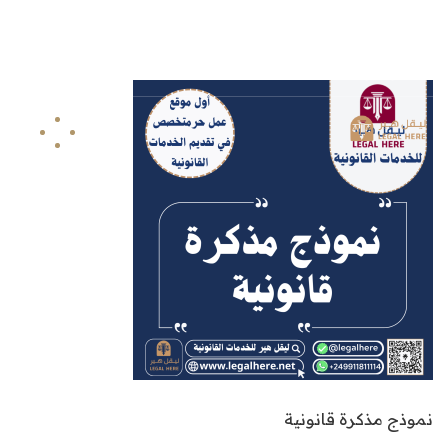
info@legalhere.net
249911811114+
اونلاين
نموذج مذكرة قانونية