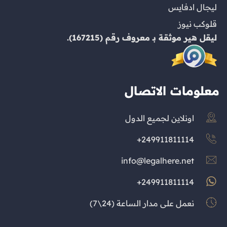
ليجال ادفايس
قلوكب نيوز
ليقل هير
موثقة بـ
معروف
رقم (167215).
معلومات الاتصال
اونلاين لجميع الدول
249911811114+
info@legalhere.net
249911811114+
نعمل على مدار الساعة (24\7)