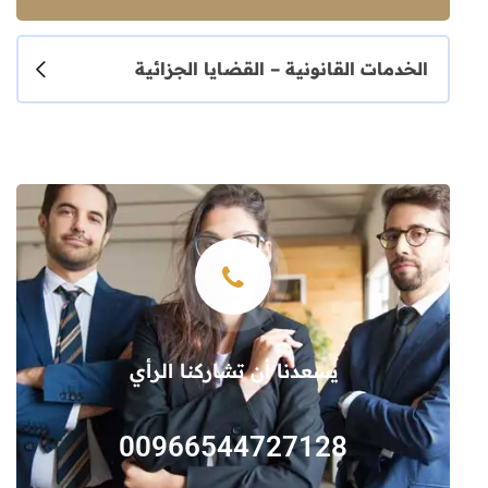
الخدمات القانونية – القضايا الجزائية
يسعدنا أن تشاركنا الرأي
00966544727128