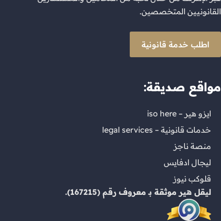
القانونيين المتخصصين.
اطلب خدمة قانونية
مواقع صديقة:
ايزو هير – iso here
خدمات قانونية – legal services
منصة ناجز
ليجال ادفايس
قلوكب نيوز
ليقل هير
موثقة بـ
معروف
رقم (167215).