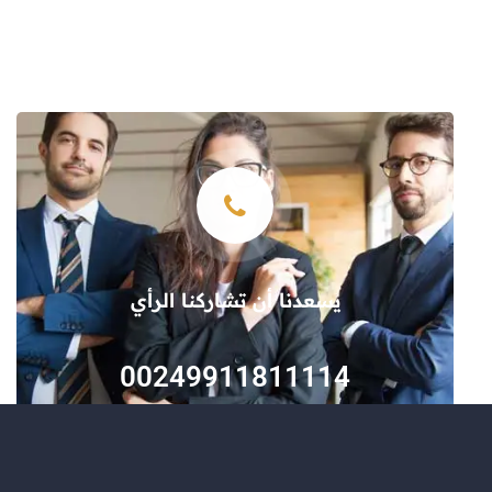
يسعدنا أن تشاركنا الرأي
00249911811114