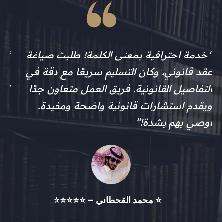
“خدمة احترافية بمعنى الكلمة! طلبت صياغة
“ا
ة
عقد قانوني، وكان التسليم سريعًا مع دقة في
في 
التفاصيل القانونية. فريق العمل متعاون جدًا
ليق
ويقدم استشارات قانونية واضحة ومفيدة.
مع 
أوصي بهم بشدة!”
⭐ محمد القحطاني – ⭐⭐⭐⭐⭐