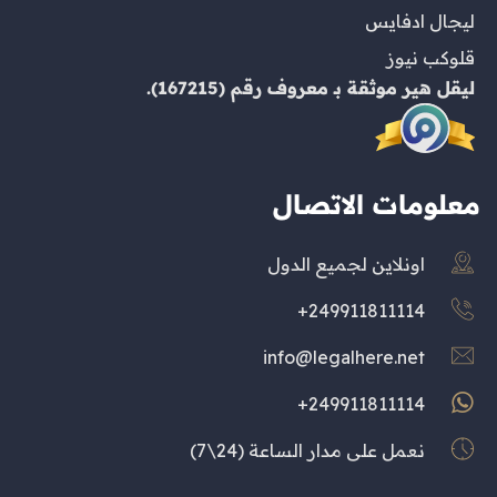
ليجال ادفايس
قلوكب نيوز
ليقل هير
موثقة بـ
معروف
رقم (167215).
معلومات الاتصال
اونلاين لجميع الدول
249911811114+
info@legalhere.net
249911811114+
نعمل على مدار الساعة (24\7)