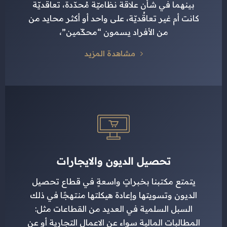
بينهما في شأن علاقة نظاميّة مُحدّدة، تعاقُديّة
كانت أم غير تعاقُديّة، على واحد أو أكثر محايد من
من الأفراد يسمون “محكّمين”،
مشاهدة المزيد
تحصيل الديون والايجارات
يتمتع مكتبنا بخبراتٍ واسعةٍ في قطاع تحصيل
الديون وتسويتها وإعادة هيكلتها منتهجًا في ذلك
السبل السلمية في العديد من القطاعات مثل:
المطالبات المالية سواء عن الاعمال التجارية أو عن