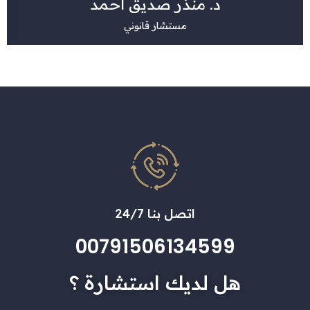
د. منذر صديق أحمد
مستشار قانوني
اتصل بنا 24/7
00791506134599
هل لديك استشارة ؟