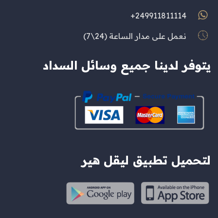
249911811114+
نعمل على مدار الساعة (24\7)
يتوفر لدينا جميع وسائل السداد
لتحميل تطبيق ليقل هير