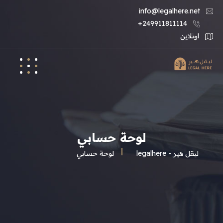
info@legalhere.net
249911811114+
اونلاين
لوحة حسابي
ليقل هير - legalhere
لوحة حسابي