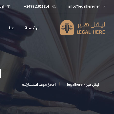
info@legalhere.net
249911811114+
اونل
الرئيسية
عنا
ا
ليقل هير - legalhere
احجز موعد استشارتك