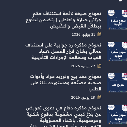
نموذج صيغة لائحة استئناف حكم
جزائي حيازة وتعاطي | يتضمن لدفوع
ببطلان القبض والتفتيش
21 يوليو، 2026
نموذج مذكرة رد جوابية على استئناف
عمالي بشأن قرار الفصل لادعاء
الغياب ومخالفة الإجراءات التأديبية
29 يونيو، 2026
نموذج عقد بيع وتوريد مواد وأدوات
صحية مصنّعة ومستوردة بناءً على
الطلب
28 يونيو، 2026
نموذج مذكرة دفاع في دعوى تعويض
عن بلاغ كيدي مشفوعة بدفوع شكلية
وموضوعية، بانتفاء المسؤولية
التقصيرية، وأن الجواز الشرعي ينافي