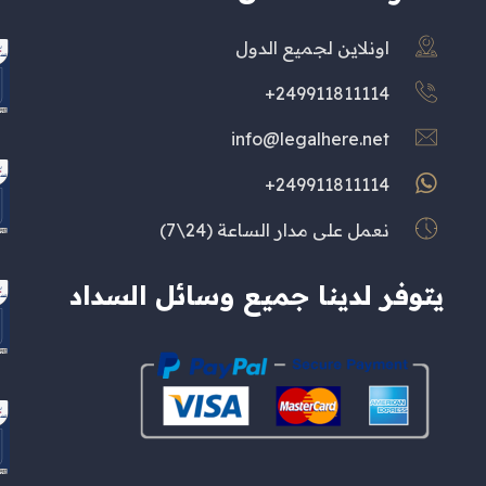
اونلاين لجميع الدول
249911811114+
info@legalhere.net
249911811114+
نعمل على مدار الساعة (24\7)
يتوفر لدينا جميع وسائل السداد