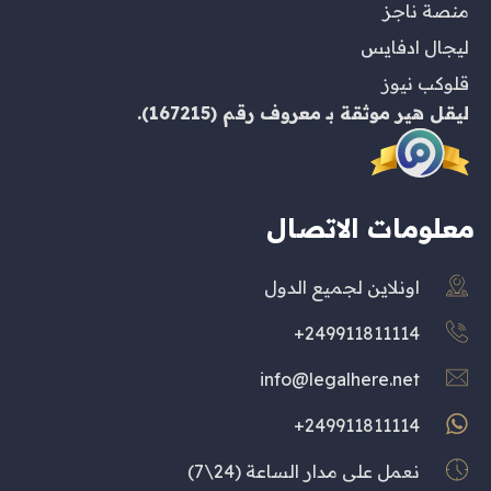
منصة ناجز
ليجال ادفايس
قلوكب نيوز
ليقل هير
موثقة بـ
معروف
رقم (167215).
معلومات الاتصال
اونلاين لجميع الدول
249911811114+
info@legalhere.net
249911811114+
نعمل على مدار الساعة (24\7)