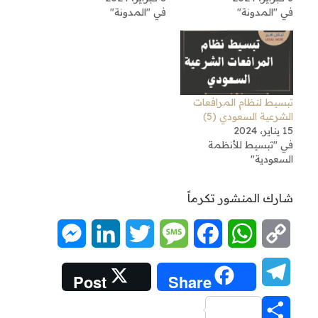
في "المدونة"
في "المدونة"
تبسيط لنظام المرافعات
الشرعية السعودي (5)
15 يناير، 2024
في "تبسيط للأنظمة
السعودية"
شارك المنشور تكرماً
Messenger
LinkedIn
Twitter
Message
Facebook
WhatsApp
Copy
Link
Telegram
Post
Share
Share