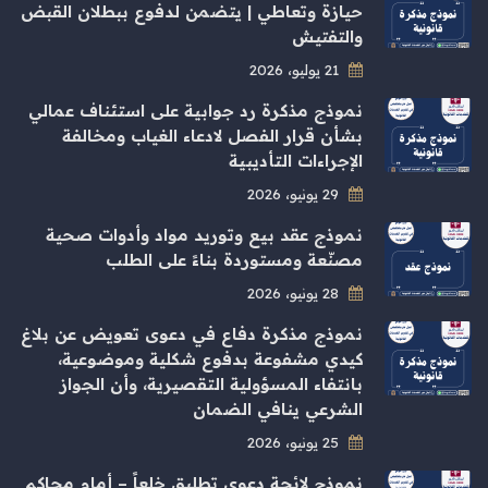
حيازة وتعاطي | يتضمن لدفوع ببطلان القبض
والتفتيش
21 يوليو، 2026
نموذج مذكرة رد جوابية على استئناف عمالي
بشأن قرار الفصل لادعاء الغياب ومخالفة
الإجراءات التأديبية
29 يونيو، 2026
نموذج عقد بيع وتوريد مواد وأدوات صحية
مصنّعة ومستوردة بناءً على الطلب
28 يونيو، 2026
نموذج مذكرة دفاع في دعوى تعويض عن بلاغ
كيدي مشفوعة بدفوع شكلية وموضوعية،
بانتفاء المسؤولية التقصيرية، وأن الجواز
الشرعي ينافي الضمان
25 يونيو، 2026
نموذج لائحة دعوى تطليق خلعاً – أمام محاكم