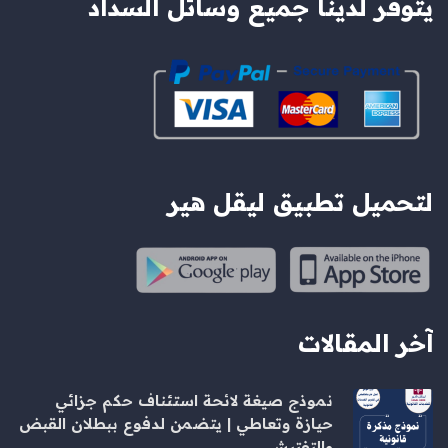
يتوفر لدينا جميع وسائل السداد
لتحميل تطبيق ليقل هير
آخر المقالات
نموذج صيغة لائحة استئناف حكم جزائي
حيازة وتعاطي | يتضمن لدفوع ببطلان القبض
والتفتيش