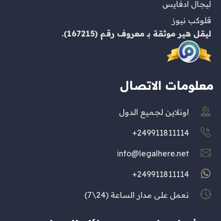
ليجال ادفايس
قلوكب نيوز
ليقل هير
موثقة بـ
معروف
رقم (167215).
معلومات الاتصال
اونلاين لجميع الدول
249911811114+
info@legalhere.net
249911811114+
نعمل على مدار الساعة (24\7)