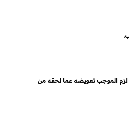
ب.
لا لزم الموجب تعويضه عما لحقه من