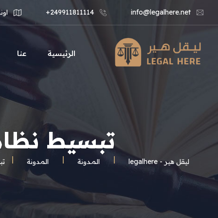
info@legalhere.net
249911811114+
اونل
الرئيسية
عنا
تبسيط نظام 
ليقل هير - legalhere
المـدونة
المدونة
تب