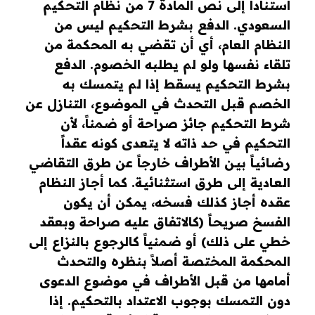
استناداً إلى نص المادة 7 من نظام التحكيم
السعودي. الدفع بشرط التحكيم ليس من
النظام العام، أي أن تقضي به المحكمة من
تلقاء نفسها ولو لم يطلبه الخصوم. الدفع
بشرط التحكيم يسقط إذا لم يتمسك به
الخصم قبل التحدث في الموضوع، التنازل عن
شرط التحكيم جائز صراحة أو ضمناً، لأن
التحكيم في حـد ذاته لا يتعدى كونه عقـداً
رضائيـاً بيـن الأطراف خارجاً عن طرق التقاضي
العـادية إلى طرق استثنائيـة. كما أجـاز النظام
عقـده أجـاز كذلك فسخه، يمكن أن يكون
الفسخ صريحـاً (كالاتفاق عليه صراحة وبعقد
خطي على ذلك) أو ضمنياً كالرجوع بالنزاع إلى
المحكمة المختصة أصلاً بنظره والتحدث
أمامها من قبل الأطراف في موضوع الدعوى
دون التمسك بوجوب الاعتداد بالتحكيم. إذا