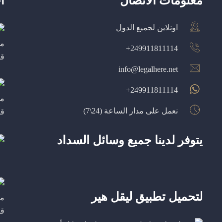
معلومات الاتصال
آ
اونلاين لجميع الدول
249911811114+
info@legalhere.net
249911811114+
نعمل على مدار الساعة (24\7)
يتوفر لدينا جميع وسائل السداد
لتحميل تطبيق ليقل هير