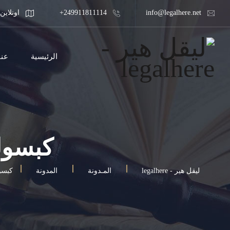
info@legalhere.net
249911811114+
اونلاين
الرئيسية
عنا
كبسولة
ليقل هير - legalhere
المـدونة
المدونة
كبسو