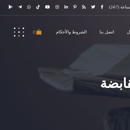
 (7\24)
ل
اتصل بنا
الشروط والأحكام
0
قابضة