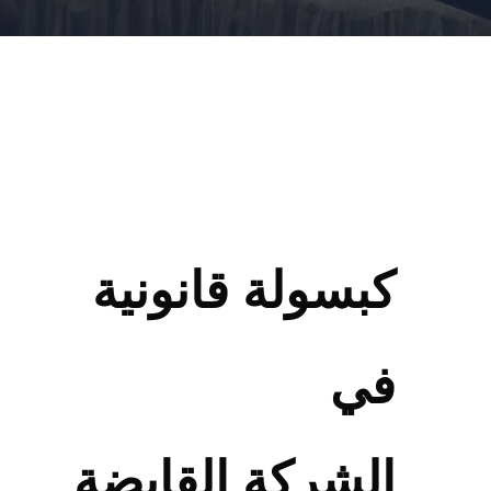
كبسولة قانونية
في
الشركة القابضة