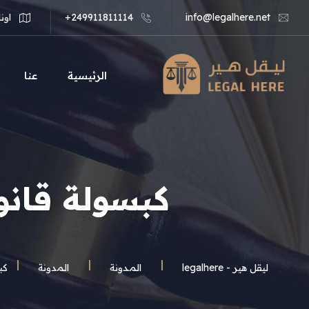
info@legalhere.net
249911811114+
اونل
الرئيسية
عنا
كبسولة قانو
ليقل هير - legalhere
المـدونة
المدونة
كب