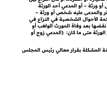
و ورثة – أو المدعي أحد الورثة
ناظر والمدعى عليه شخص أو ورثة –
مة الأحوال الشخصية في النزاع في
و نقضها بعد وفاة المورث الواهب أو
الورثة متى ما كان: (المدعي زوج أو
رة 2 والبند ثالثاً الفقرات 1ـ2-4-7-8-9) من محضر اللجنة المشكلة بقرار معالي رئيس المجلس