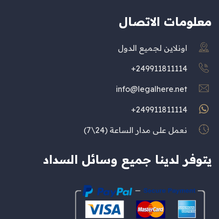
معلومات الاتصال
اونلاين لجميع الدول
249911811114+
info@legalhere.net
249911811114+
نعمل على مدار الساعة (24\7)
يتوفر لدينا جميع وسائل السداد