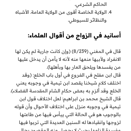
الحاكم الشرعي.
الولاية الخاصة أقوى من الولاية العامة. الأشباه
والنظائر للسيوطي.
أسانيد في الزواج من أقوال العلماء:
قال في المغني (8/239) (وإن كانت جارية لم يكن لها
الانفراد ولأبيها منعها منه لأنه لا يأمن أن يدخل عليها
من يفسدها ويلحق العار بها وبأهلها).
قال ابن مفلح في الفروع في أول باب الخلع: (وقد
اختلف كلام شيخنا يقصد ابن تيمية في وجوبه يعني
الخلع وقد ألزم به بعض حكام الشام المقدسة الفضلاء).
قال الشيخ محمد بن ابراهيم: لعل اختلاف قول ابن
تيمية في وجوبه منزل على اختلاف الأحوال وأن قوله
بالوجوب هو في الحالة التي ييأس فيها من طاعتها
لزوجها وانقيادها له السنين العديدة التي تربوا فيها
مفسدة إلزامها بحيث لا يحصل منه المقصود بحال