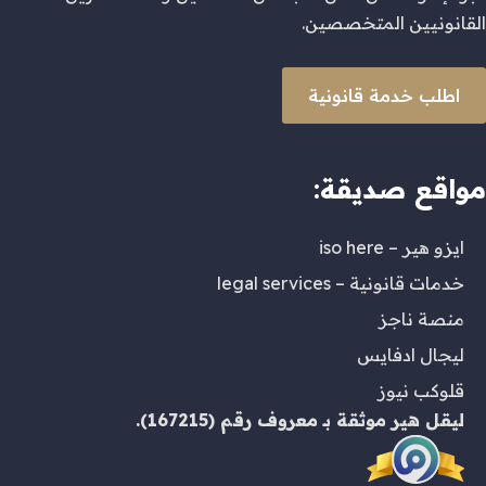
القانونيين المتخصصين.
اطلب خدمة قانونية
مواقع صديقة:
ايزو هير – iso here
خدمات قانونية – legal services
منصة ناجز
ليجال ادفايس
قلوكب نيوز
ليقل هير
موثقة بـ
معروف
رقم (167215).