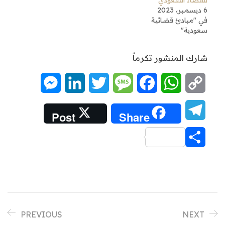
للقضاء السعودي
6 ديسمبر، 2023
في "مبادئ قضائية
سعودية"
شارك المنشور تكرماً
Messenger
LinkedIn
Twitter
Message
Facebook
WhatsApp
Copy
Link
Telegram
Post
Share
Share
PREVIOUS
NEXT