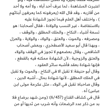
اعتبرت المشاهدة ، لما عرف أحد أباه ، ولا أمه ولا أحد
من أقاربه ، وقد قال الله (يعرفونه كما يعرفون أبنائهم
) ، واختلف أهل العلم فيما تجوز الشهادة عليه
بالاستفاضة ، غير النسب والولادة ، فقال أصحابنا : هو
تسعة أشياء ، النكاح ، والملك المطلق ، والوقف ،
ومصرفه ، والموت ، والعتق ، والولاء ، والولاية ، والعزل
، وبهذا قال أبو سعيد الأصطخري ، وبعض أصحاب
الشافعي ، وقال بعضعهم لا تجوز في الوقف والولاء
والعتق والزوجية ، لأن الشهادة ممكنه فيه بالقطع ،
فإنها شهادة بعقد فأشبه سائر العقود ،
وقال أبو حنيفة: لا تقبل الا في النكاح ، والموت ولا تقبل
في الملك المطلق ، لأنها شهادة بمال ، أشبه الدين ،
وقال صاحباه: تقبل في الولاء ، مثل عكرمة مولى ابن
عباس) أ.ه .
قال في كشاف القناع (6/437): (ومن شهد برضاع فلا
بد من ذكر عدد الرضعات وأنه شرب من ثديها أو من