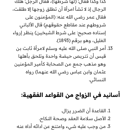
كذا وكذا فقال: (لها شرطها)، فقال الرجل: هلك
الرجال إذ لا تشأ امرأة أن تطلق زوجها إلا طلقت،
فقال عمر رضي الله عنه: (المؤمنون على
شروطهم عند مقاطع حقوقهم) قال الألباني
إسناده صحيح: على شرط الشيخين) ينظر إرواء
الغليل، وهو برقم (1893).
أمر النبي صلى الله عليه وسلم لامرأة ثابت بن
قيس أن تتربص حيضة واحدة وتلحق بأهلها
وهو مذهب جمع من الصحابة كأمير المؤمنين
عثمان وابن عباس رضي الله عنهما) رواه
النسائي.
أسانيد في الزواج من القواعد الفقهية:
القاعدة أن الضرر يزال.
الأصل سلامة العقد وصحة النكاح.
من وجب عليه شيء وامتنع عن ادائه أداه عنه