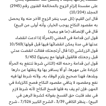
على مفسدة إلزام الزوج بالمخالعة الفتوى رقم (2945)
المجلد (10/204)
قال ابن القيم: (كل عيب ينفر الزوج الآخر منه ولا يحصل
به مقصود النكاح يوجب الخيار، وأنه أولى من البيع)
قال في الإنصاف (ما هو ببعيد)
قول ابن قدامة في المغني (المرأة إذا ادعت انقضاء
عدتها في مدة يمكن انقضائها فيها قبل قولها )10/563
قول الزركشي (إذا قال أرتجعتك فقالت انقضت عدتي
قبل رجعتك فالقول قولها مع يمينها) 5/452
قول ابن قدامة رحمه الله (الثاني شرط تنتفع به المرأة
كزيادة على مهرها.. أو ألا يسافر بها ولا ينقلها عن دارها
وبلدها، فهذا صحيح يلزم الوفاء به.. ولأنه شرط لها فيه
نفع ومقصود لا ينافي مقصود النكاح فصح كالزيادة في
المهر، فإن لم يف به فلها فسخ النكاح: لأنه شرط لازم
في عقد فثبت حق الفسخ بفواته كشرط الرهن في
البيع) ، ينظر الكافي 3/39 ، الشرح الكبير 7/526 ، شرح