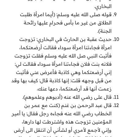
البخاري.
قوله صلى الله عليه وسلم: (أيما امرأة طلبت
الطلاق من غير ما بأس فحرام عليها رائحة
الجنة).
حديث عقبة بن الحارث في البخاري: تزوجت
امرأة فجاءتنا امرأة سوداء فقالت أرضعتكما،
فأتيت النبي صل الله عليه وسلم فقلت تزوجت
فلانه بنت فلان فجاءتنا امرأة سوداء فقالت لي:
إني أرضعتكما وهي كاذبة فأعرض عني فأتيت
من قبل وجهه قلت: إنها كاذبة قال: كيف بها وقد
زعمت أنها قد أرضعتكما، دعها عنك.
قال على رضي الله عنه (أدبوهم وعلموهم).
قال عبد الرحمن بن غنم (كنت مع عمر بن
الخطاب رضي الله عنه فجاءه رجل فقال: يا أمير
المؤمنين تزوجت هذه واشترطت لها دارها،
وإني لأجمع لأمري أو لشأني أن انتقل الى أرض