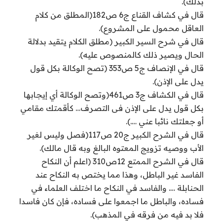
بذلك).
قال في كشاف القناع ج6 ص182(المطلق من كلام
العاقل محمول على المشروع).
قال في شرح السير الكبير (مطلق الكلام يتقيد بدلالة
الحال ويصير ذلك كالمنصوص عليه).
قال في الإنصاف ج5 ص353 (تصح الوكالة بكل قول
يدل على الإذن).
قال في الكشاف ج3 ص461(وتصح الوكالة أي إيجابها
بكل قول يدل على الإذن فى التصرف… كأقمتك مقامي
أو جعلتك نائبا عني ….).
قال في الشرح الكبير ج20 ص117(فصل وليس لغير
الأب ووصيه تزويج المعتوه البالغ وبه قال مالك).
قال في الشرح الممتع 12ص310 (اعلم أن النكاح
الفاسد غير الباطل، وهذا مما يختص به النكاح عند
الحنابلة …. والفاسد في النكاح ما اختلف العلماء في
فساده، والباطل ما اجمعوا على فساده، فإن كان فاسدا
فلا بد فيه من فرقه في المذهب).