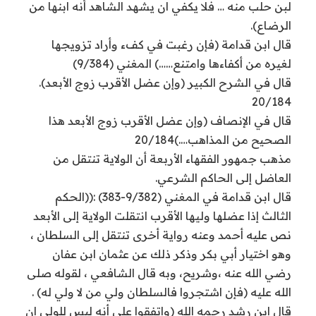
لبن حلب منه … فلا يكفي ان يشهد الشاهد أنه ابنها من
الرضاع).
قال ابن قدامة (فإن رغبت في كفء وأراد تزويجها
لغيره من أكفاءها وامتنع……) المغني (9/384)
قال في الشرح الكبير (وإن عضل الأقرب زوج الأبعد).
20/184
قال في الإنصاف (وإن عضل الأقرب زوج الأبعد هذا
الصحيح من المذاهب….)20/184
مذهب جمهور الفقهاء الأربعة أن الولاية تنتقل من
العاضل إلى الحاكم الشرعي.
قال ابن قدامة في المغني (9/382-383) :((الحكم
الثالث إذا عضلها وليها الأقرب انتقلت الولاية إلى الأبعد
نص عليه أحمد وعنه رواية أخرى تنتقل إلى السلطان ،
وهو اختيار أبي بكر وذكر ذلك عن عثمان ابن عفان
رضي الله عنه ،وشريح، وبه قال الشافعي ، لقوله صلى
الله عليه (فإن اشتجروا فالسلطان ولي من لا ولي له) .
قال ابن رشد رحمه الله (واتفقوا على أنه ليس للولي ان