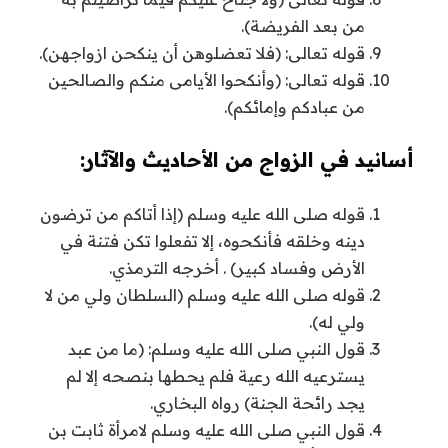
من بعد الفريضة).
قوله تعالى: (فلا تعضلوهن أن ينكحن ازواجهن).
قوله تعالى: (وأنكحوا الأيامى منكم والصالحين
من عبادكم وإمائكم).
أسانيد في الزواج من الأحاديث والآثار:
قوله صلى الله عليه وسلم (إذا أتاكم من ترضون
دينه وخلقه فأنكحوه، إلا تفعلوا تكن فتنة في
الأرض وفساد كبير) . أخرجه الترمذي.
قوله صلى الله عليه وسلم (السلطان ولي من لا
ولي له).
قول النبي صلى الله عليه وسلم: (ما من عبد
يسترعيه الله رعية فلم يحطها بنصحه إلا لم
يجد رائحة الجنة) رواه البخاري.
قول النبي صلى الله عليه وسلم لامرأة ثابت بن