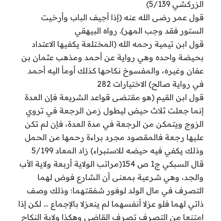
الزركشي 5/139)
قول عمر رضى الله عنه (إذا أجيف الباب وأرخيت
الستور فقد وجب المهر). رواه البيهقي
قول ابن تيمية رحمه الله (المختلعة يكفيها الاعتداد
بحيضة واحده وهي رواية عن أحمد ومذهب عثمان بن
عفان وغيره، والمفسوخ نكاحها كذلك أومأ اليه أحمد
في رواية صالح) الاختيارات 282
قول ابن القيم (هو مقتضى قواعد الشريعة فإن العدة
إنما جعلت ثلاث حيض ليطول زمن الرجعة في تروي
الزوج ويتمكن من الرجعة في مدة العدة، فإن لم تكن
عليها رجعة فالمقصود مجرد براءة رحمها من الحمل
وذلك يكفي فيه حيضه للاستبراء) زاد المعاد 5/199
قال السبكي ج1 ص 154(مراتب الولاية أربعة ولاية الأب
والجد، وهي شرعية بمعنى أن الشارع فوض لهما
التصرف في مال الولد لوفور شفقتهما؛ وذلك وصف
ذاتي لهما فلو عزلا أنفسهما لم ينعزلا بالإجماع … لكن إذا
امتنعا من التصرف تصرف القاضي وهكذا ولاية النكاح