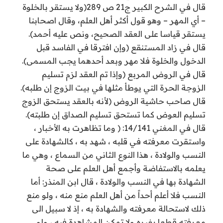
قال في الشرح الكبير ج21 ص 289(ولا يستقر بالخلوة
– أي المهر – وهو قول أكثر أهل العلم، وقال اصحابنا
يستقر قياسا على العقد الصحيح، ونص عليه أحمد).
قال في زاد المستنقع (وإن افترقا في الفاسد قبل
الدخول والخلوة فلا مهر وبعد أحدهما يجب المسمى).
قال في الروض المربع (وإذا تم العقد لزم تسليم
الزوجة الحرة التي يوطأ مثلها في بيت الزوج إن طلبه).
قال صاحب حاشية الروض (لأنه بالعقد يستحق الزوج
تسليم العوض كما تستحق تسليم الصداق إن طلبته).
قال في المغني 14/141: ( وما تظاهرت به الأخبار ،
واستقرت معرفته في قلبه ، شهد به ، كالشهادة على
النسب والولادة ، هذا النوع الثاني من السماع ، وهي ما
يعلمه بالاستفاضة وأجمع أهل العلم على صحة
الشهادة بها في النسب والولادة ، قال ابن المنذر: أما
النسب فلا أعلم أحداً من أهل العلم منع منه ، ولو منع
ذلك لاستحالة معرفته والشهادة به ، إذ لا سبيل الى
معرفته قطعا بغيره ولا تمكن المشاهدة فيه ، ولو