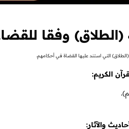
 (الطلاق) وفقا للقضا
لطلاق) التي استند عليها القضاة في أحكامهم.
رآن الكريم:
).
اديث والآثار: