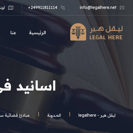
info@legalhere.net
249911811114+
اونل
الرئيسية
عنا
اسانيد في
ليقل هير - legalhere
المـدونة
مبادئ قضائية سع