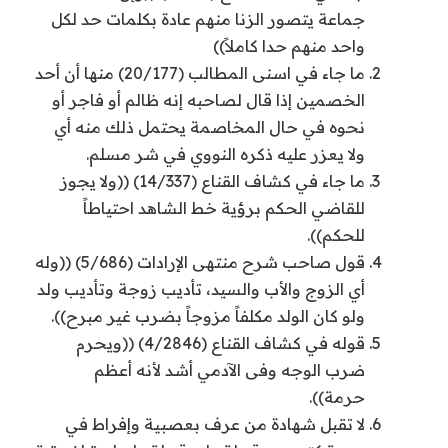
جماعة يتصور الزنا منهم عادة بكلمات حد لكل
واحد منهم حدا كاملاً))
ما جاء في اسنى المطالب (20/177) منها أن أحد
الخصمين إذا قال لصاحبه إنه ظالم أو فاجر أو
نحوه في حال المخاصمة يحتمل ذلك منه أي
ولا يعزر عليه ذكره النووي في شر مسلم.
ما جاء في كشاف القناع (14/337) ((ولا يجوز
للقاضي الحكم برؤية خط الشاهد احتياطاً
للحكم)).
قول صاحب شرح منتهى الإرادات (5/686) ((وله
أي الزوج والأب والسيد، تأديب زوجة وتأديب ولد
ولو كان الولد مكلفاً مزوجاً بضرب غير مبرح)).
قوله في كشاف القناع (4/2846) ((ويحرم
ضرب الوجه وفى الآدمي أشد لأنه أعظم
حرمة)).
لا تقبل شهادة من عرف بعصبية وإفراط في