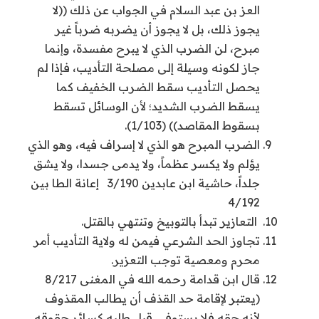
العز بن عبد السلام في الجواب عن ذلك ((لا
يجوز ذلك، بل لا يجوز أن يضربه ضرباً غير
مبرح، لن الضرب الذي لا يبرح مفسدة، وإنما
جاز لكونه وسيلة إلى مصلحة التأديب، فإذا لم
يحصل التأديب سقط الضرب الخفيف كما
يسقط الضرب الشديد؛ لأن الوسائل تسقط
بسقوط المقاصد)) (1/103).
الضرب المبرح هو الذي لا إسراف فيه، وهو الذي
يؤلم ولا يكسر عظماً، ولا يدمى جسدا، ولا يشق
جلداً، حاشية ابن عابدين 3/190 إعانة الطا بين
4/192
التعازير تبدأ بالتوبيخ وتنتهي بالقتل.
تجاوز الحد الشرعي فيمن له ولاية التأديب أمر
محرم ومعصية توجب التعزير.
قال ابن قدامة رحمه الله في المغنى 8/217
(يعتبر لإقامة حد القذف أن يطالب المقذوف
لأنه حقه فلا يستوفى قبل طلبه كسائر حقوقه