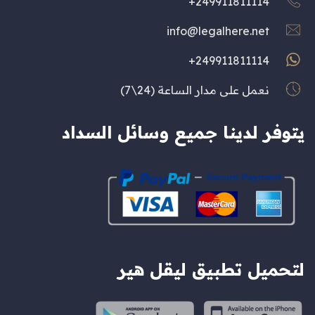
249911811114+
info@legalhere.net
249911811114+
نعمل على مدار الساعة (24\7)
يتوفر لدينا جميع وسائل السداد
لتحميل تطبيق ليقل هير