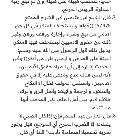
حمية كتعصب قبيلة على قبيلة وإن لم تبلغ رتبة
العداوة، الروض المربع.
قال الشيخ ابن عثيمين في الشرح الممتع
15/475 ((قوله: وليستحلف المنكر في كل حق
الآدمي من بيع وشراء وإجارة ووقف ورهن وغير
ذلك من حقوق الآدميين ليستحلف فيها المنكر،
ودليل ذلك قول الرسول صل الله عليه وسلم:
البينة على المدعى واليمين على من أنكر)) وفى
الحديث إشارة إلى أن المراد حقوق الآدميين،
لأنه ليس هناك مدع ومدعى عليه إلا في حقوق
الآدميين، واستثنى المؤلف فقال إلا النكاح
والطلاق، والرجعة والإيلاء: وأصل الرق والولاء،
خلاف فيها بين أهل العلم، لكن المذهب أنها
مستثناة.
قال العز بن عبد السلام فإن: إذا كان الصبي لا
يصلحه إلا الضرب المبرح أي الموجع، فهل يجوز
ضربه تحصيلا لمصلحة تأديبه؟ قلنا؛ أي قال