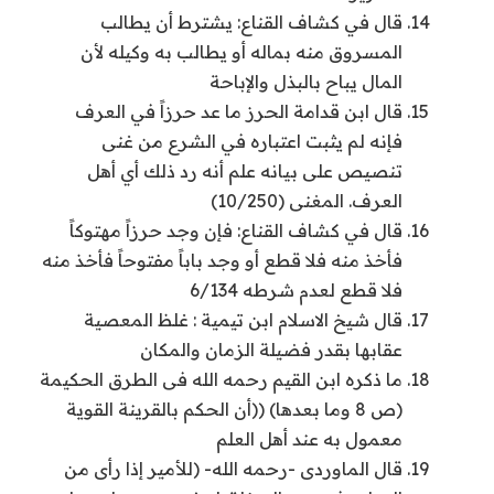
قال في كشاف القناع: يشترط أن يطالب
المسروق منه بماله أو يطالب به وكيله لأن
المال يباح بالبذل والإباحة
قال ابن قدامة الحرز ما عد حرزاً في العرف
فإنه لم يثبت اعتباره في الشرع من غنى
تنصيص على بيانه علم أنه رد ذلك أي أهل
العرف. المغنى (10/250)
قال في كشاف القناع: فإن وجد حرزاً مهتوكاً
فأخذ منه فلا قطع أو وجد باباً مفتوحاً فأخذ منه
فلا قطع لعدم شرطه 6/134
قال شيخ الاسلام ابن تيمية : غلظ المعصية
عقابها بقدر فضيلة الزمان والمكان
ما ذكره ابن القيم رحمه الله فى الطرق الحكيمة
(ص 8 وما بعدها) ((أن الحكم بالقرينة القوية
معمول به عند أهل العلم
قال الماوردى -رحمه الله- (للأمير إذا رأى من