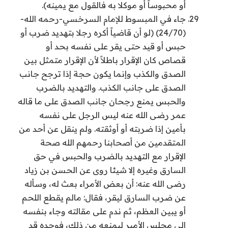
أو محبوساً أو موكلا به فالقول مع يمينه).
جاء في المبسوط للإمام السرخسي-رحمه الله-
(24/70) (لو أن قاضياً أكره رجلا بتهديد ضرب أو
حبس أو قيد حتى يقر على نفسه بحد أو
قصاص كان الإقرار باطلاً لأن الإقرار متمثل بين
الصدق والكذب وإنما يكون حجة إذا ترجح جانب
الصدق على جانب الكذب. والتهديد بالضرب
والحبس يمنع رجحان جانب الصدق على ما قاله
عمر رضى الله عنه ليس الرجل على نفسه
بأمين إذا ضربته أو أوثقته. ولم ينقل عن أحد من
المتقدمين من أصحابنا رحمهم الله صحة
الإقرار مع التهديد بالضرب والحبس في حق
السارق وغيره إلا شيئا روى عن الحسن بن زياد
رضى الله عنه: أن بعض الأمراء بعث له، وسأله
عن ضرب السارق ليقر، فقال: مالم يقطع اللحم
أو يبين العظم، ثم ندم على مقالته وجاء بنفسه
الى مجلس الأمير ليمنعه من ذلك، فوجده قد