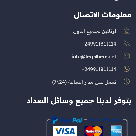
معلومات الاتصال
اونلاين لجميع الدول
249911811114+
info@legalhere.net
249911811114+
نعمل على مدار الساعة (24\7)
يتوفر لدينا جميع وسائل السداد