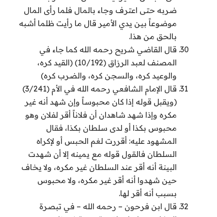
ضربه حتى اعترف وجاء بالمال فلما رأى المال
موضوعاً بين يدي الأمير قال ما رأيت ظلما أشبه
بالحق من هذا.
قال القاضي شريح رحمه الله كما جاء في
المصنف لعبد الرزاق (10/192) (القيد كره،
والوعيد كره، والسجن كره، والضرب كره)
قال الإمام الشافعي رحمه الله في الأم (3/241)
(ويقبل قوله إذا كان محبوساً وإن شهد أنه غير
مكره وإذا شهد شاهدان أن فلاناً أقر لفلان وهو
محبوس بكذا أو لدى سلطان بكذا، فقال
المشهود عليه: أقررت لغم الحبس أو لإكراه
السلطان فالقول قوله مع يمينه إلا أن شهدت
البينة أنه أقر عند السلطان غير مكره، ولا يخاف
حين شهدوا أنه أقر غير مكره، ولا محبوس
بسبب أنه أقر لها.
قال ابن فرحون – رحمه الله – في تبصرة