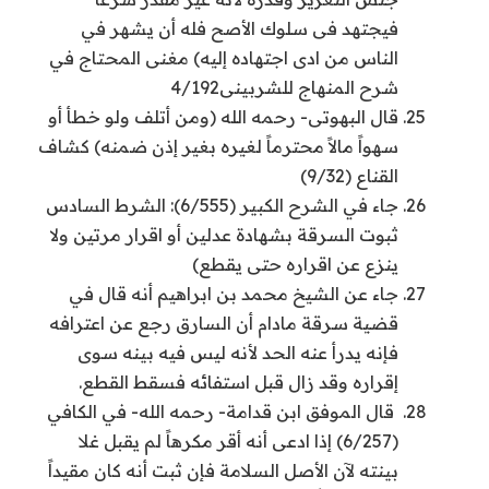
فيجتهد فى سلوك الأصح فله أن يشهر في
الناس من ادى اجتهاده إليه) مغنى المحتاج في
شرح المنهاج للشربينى4/192
قال البهوتى- رحمه الله (ومن أتلف ولو خطأ أو
سهواً مالاً محترماً لغيره بغير إذن ضمنه) كشاف
القناع (9/32)
جاء في الشرح الكبير (6/555): الشرط السادس
ثبوت السرقة بشهادة عدلين أو اقرار مرتين ولا
ينزع عن اقراره حتى يقطع)
جاء عن الشيخ محمد بن ابراهيم أنه قال في
قضية سرقة مادام أن السارق رجع عن اعترافه
فإنه يدرأ عنه الحد لأنه ليس فيه بينه سوى
إقراره وقد زال قبل استفائه فسقط القطع.
قال الموفق ابن قدامة- رحمه الله- في الكافي
(6/257) إذا ادعى أنه أقر مكرهاً لم يقبل غلا
بينته لآن الأصل السلامة فإن ثبت أنه كان مقيداً