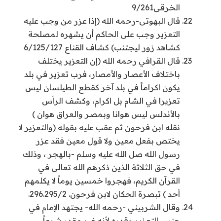
الخرقى9/261
قال البهوتى-رحمه الله (إذا عزر من وجب عليه
التعزير وجب على الحاكم أن يشهره لمصلحة
كشاهد زور ليجتنب) كشاف القناع 6/125/127
قال القرافي رحمه الله (إن التعزير يختلف
باختلاف الأعصار والأمصار، فرب تعزير في بلد
يكون اكراماً في بلد آخر كقطع الطيلسان ليس
تعزيرا في الشام بل اكرام، وكشف الرأس
بالأندلس ليس هوانا وبمصر والعراق هوان )
نقله ابن فرحون ثم عقب عليه بقوله (والتعزير لا
يختص بفعل معين ولا قول معين فقد عزر
رسول الله صل الله عليه وسلم -بالهجر ، وذلك
في حق الثلاثة الذين ذكرهم الله تعالى في
القرآن الكريم، فهجروا خمسين يوماً لا يكلمهم
أحد ) تبصرة الحكان لابن فرحون. 296.295/2.
وقال الشربيني -رحمه الله- يجتهد الإمام في
جنس التعزير وقدره لأنه غير مقدر شرعاً