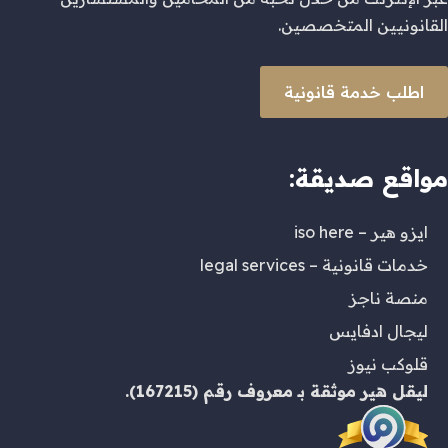
القانونيين المتخصصين.
اطلب خدمة قانونية
مواقع صديقة:
ايزو هير – iso here
خدمات قانونية – legal services
منصة ناجز
ليجال ادفايس
قلوكب نيوز
ليقل هير
موثقة بـ
معروف
رقم (167215).