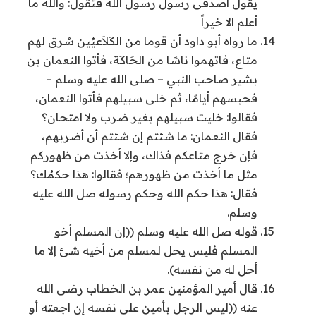
يقول اصدقى رسول رسول الله فتقول: والله ما
أعلم الا خيراً
ما رواه أبو داود أن قوما من الكَلاَعيِّين سُرق لهم
متاع، فاتهموا ناسًا من الحَاكَة، فأتوا النعمان بن
بشير صاحب النبي – صلى الله عليه وسلم –
فحبسهم أيامًا، ثم خلى سبيلهم فأتوا النعمان،
فقالوا: خليت سبيلهم بغير ضرب ولا امتحان؟
فقال النعمان: ما شئتم إن شئتم أن أضربهم،
فإن خرج متاعكم فذاك، وإلا أخذت من ظهوركم
مثل ما أخذت من ظهورهم؛ فقالوا: هذا حكمُك؟
فقال: هذا حكم الله وحكم رسوله صل الله عليه
وسلم.
قوله صل الله عليه وسلم ((إن المسلم أخو
المسلم فليس يحل لمسلم من أخيه شئ إلا ما
أحل له من نفسه).
قال أمير المؤمنين عمر بن الخطاب رضى الله
عنه ((ليس الرجل بأمين على نفسه إن اجعته أو