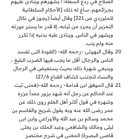
الصلاح في ردع السفلة: ا يشهرهم وينادى عليهم
بجرائمهم، ساغ له ذلك [الأحكام السلطانية
للماوردي ص 221] وقال أيضاً (يجوز في نكال
التعزير أن يجرد من ثيابه، إلا قدر ما يستر عورته
ويشهر في الناس. وينادى عليه بذنبه إذا تكرر
منه ولم يتب.
وقال البهوتى -رحمه الله- (القودة التى تفسد
الناس والرجال: أقل ما يجب فيها الضرب البليغ ،
وينبغي شهرة ذلك بحيث يستفيض في الرجال
والنساء لتجتنب كشاف القناع 127/6
قال الموفق ابن قدامة- رحمه الله-(فمتى ثبت
عند الحاكم عن رجل أنه شهد بزور عمداً عزره
وشهره في قول أكثر أهل العلم روى ذلك عن
عمر رضى الله عنه وبه يقول شريح والقاسم بن
محمد وسالم بن عبد الله والأوزاعي وابن ابى
ليلى ومالك والشافعي وعبد الملك بن يعلى
قاضى البصرة) المغنى في شرح مختصر