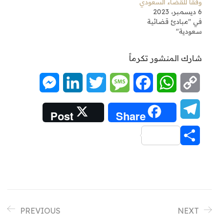
وفقا للقضاء السعودي
6 ديسمبر، 2023
في "مبادئ قضائية
سعودية"
شارك المنشور تكرماً
Messenger
LinkedIn
Twitter
Message
Facebook
WhatsApp
Copy
Link
Telegram
Post
Share
Share
PREVIOUS
NEXT