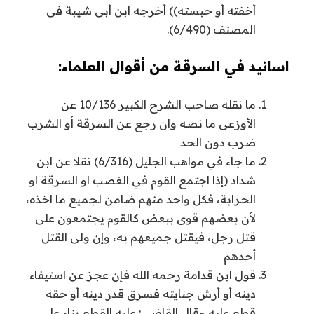
أخفته أو حبسته)) أخرجه ابن أبى شيبة فى
المصنف (6/490).
اسانيد في السرقة من أقوال العلماء:
ما نقله صاحب الشرح الكبير 10/136 عن
الأوزعى ما نصه وان رجع عن السرقة أو الشرب
ضرب دون الحد
ما جاء في مواهب الجليل (6/316) نقلا عن ابن
شداد (إذا اجتمع القوم في الغصب او السرقة او
الحرابة، فكل واحد منهم ضامن لجميع ما اخذه،
لأن بعضهم قوى ببعض كالقوم يجتمعون على
قتل رجل، فيقتل جميعهم به، وإن ولى القتل
أحدهم
قول ابن قدامة رحمه الله فإن عجز عن استيفاء
دينه أو أرش جنايته فسرق قدر دينه أو حقه
قطع عليه وقال القاضي: عليه القطع بناء على