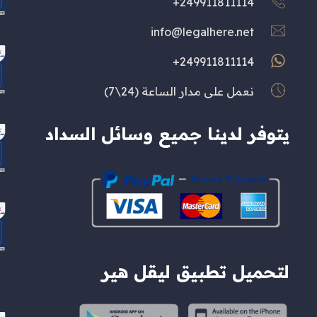
249911811114+
info@legalhere.net
249911811114+
نعمل على مدار الساعة (24\7)
يتوفر لدينا جميع وسائل السداد
لتحميل تطبيق ليقل هير