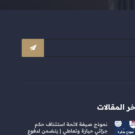
خر المقالات
نموذج صيغة لائحة استئناف حكم
جزائي حيازة وتعاطي | يتضمن لدفوع