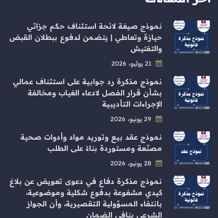
نموذج صيغة لائحة استئناف حكم جزائي
حيازة وتعاطي | يتضمن لدفوع ببطلان القبض
والتفتيش
21 يوليو، 2026
نموذج مذكرة رد جوابية على استئناف عمالي
بشأن قرار الفصل لادعاء الغياب ومخالفة
الإجراءات التأديبية
29 يونيو، 2026
نموذج عقد بيع وتوريد مواد وأدوات صحية
مصنّعة ومستوردة بناءً على الطلب
28 يونيو، 2026
نموذج مذكرة دفاع في دعوى تعويض عن بلاغ
كيدي مشفوعة بدفوع شكلية وموضوعية،
بانتفاء المسؤولية التقصيرية، وأن الجواز
الشرعي ينافي الضمان