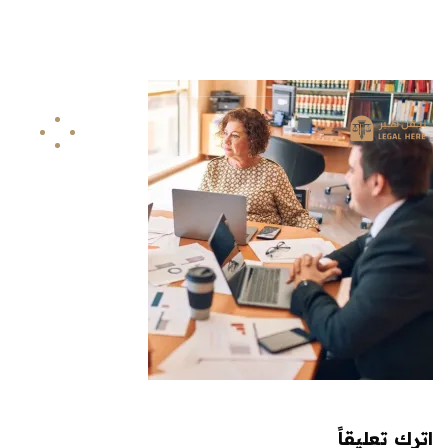
info@legalhere.net
249911811114+
اونلاين
اترك تعليقاً