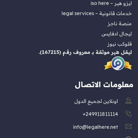
ايزو هير – iso here
خدمات قانونية – legal services
منصة ناجز
ليجال ادفايس
قلوكب نيوز
ليقل هير
موثقة بـ
معروف
رقم (167215).
معلومات الاتصال
اونلاين لجميع الدول
249911811114+
info@legalhere.net