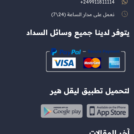
249911811114+
نعمل على مدار الساعة (24\7)
يتوفر لدينا جميع وسائل السداد
لتحميل تطبيق ليقل هير
آخر المقالات