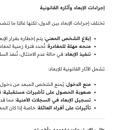
إجراءات الإبعاد وآثاره القانونية
تختلف إجراءات الإبعاد بين الدول، لكنها غالبًا ما تتض
إبلاغ الشخص المعني
: يتم إخطاره بقرار الإبع
منحه مهلة للمغادرة
: تُحدد فترة زمنية لمغادرة
تنفيذ الإبعاد
: في حالة عدم الامتثال، تُنفذ السل
تشمل الآثار القانونية للإبعاد:
منع الدخول
: يُمنع الشخص المبعد من دخول ا
صعوبة الحصول على تأشيرات مستقبلية
: 
تسجيل الإبعاد في السجلات الأمنية
: مما قد
تأثيرات على أفراد العائلة
: خاصة إذا كان الم
طلب الاسترحام: مفهومه وأهميته