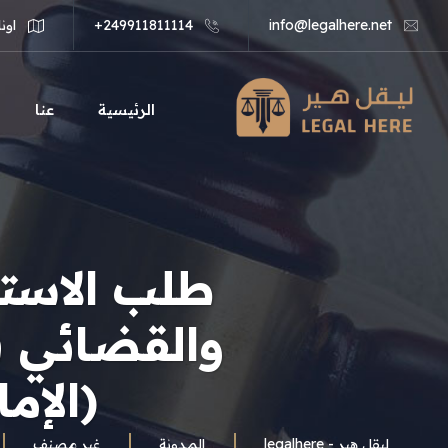
info@legalhere.net
249911811114+
اونل
الرئيسية
عنا
طلب الاسترح
والقضائي ف
(الإم
ليقل هير - legalhere
المـدونة
غير مصنف