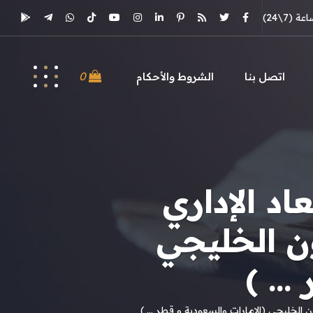
(7\24)
0
اتصل بنا
الشروط والأحكام
اد الإداري
ن الخليجي
 … )
ن الخليجي (الإمارات والسعودية و قطر … )