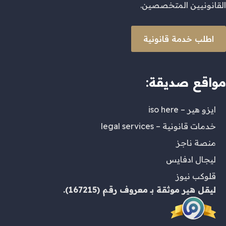
القانونيين المتخصصين.
اطلب خدمة قانونية
مواقع صديقة:
ايزو هير – iso here
خدمات قانونية – legal services
منصة ناجز
ليجال ادفايس
قلوكب نيوز
ليقل هير
موثقة بـ
معروف
رقم (167215).