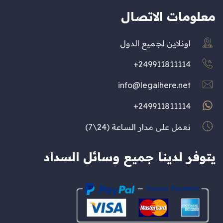
معلومات الاتصال
اونلاين لجميع الدول
249911811114+
info@legalhere.net
249911811114+
نعمل على مدار الساعة (24\7)
يتوفر لدينا جميع وسائل السداد