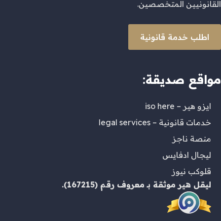
القانونيين المتخصصين.
اطلب خدمة قانونية
مواقع صديقة:
ايزو هير – iso here
خدمات قانونية – legal services
منصة ناجز
ليجال ادفايس
قلوكب نيوز
ليقل هير
موثقة بـ
معروف
رقم (167215).