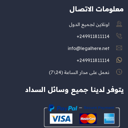
معلومات الاتصال
اونلاين لجميع الدول
249911811114+
info@legalhere.net
249911811114+
نعمل على مدار الساعة (24\7)
يتوفر لدينا جميع وسائل السداد