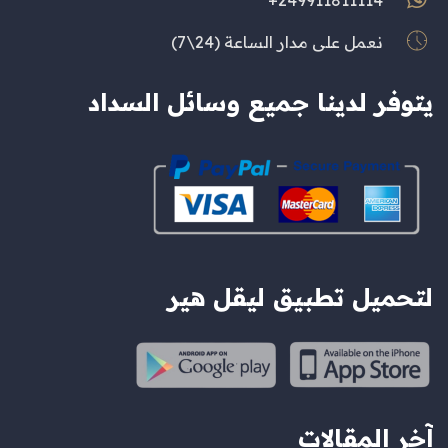
249911811114+
نعمل على مدار الساعة (24\7)
يتوفر لدينا جميع وسائل السداد
لتحميل تطبيق ليقل هير
آخر المقالات