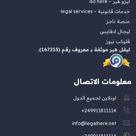
ايزو هير – iso here
خدمات قانونية – legal services
منصة ناجز
ليجال ادفايس
قلوكب نيوز
ليقل هير
موثقة بـ
معروف
رقم (167215).
معلومات الاتصال
اونلاين لجميع الدول
249911811114+
info@legalhere.net