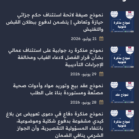
نموذج صيغة لائحة استئناف حكم جزائي
حيازة وتعاطي | يتضمن لدفوع ببطلان القبض
والتفتيش
21 يوليو، 2026
نموذج مذكرة رد جوابية على استئناف عمالي
بشأن قرار الفصل لادعاء الغياب ومخالفة
الإجراءات التأديبية
29 يونيو، 2026
نموذج عقد بيع وتوريد مواد وأدوات صحية
مصنّعة ومستوردة بناءً على الطلب
28 يونيو، 2026
نموذج مذكرة دفاع في دعوى تعويض عن بلاغ
كيدي مشفوعة بدفوع شكلية وموضوعية،
بانتفاء المسؤولية التقصيرية، وأن الجواز
الشرعي ينافي الضمان