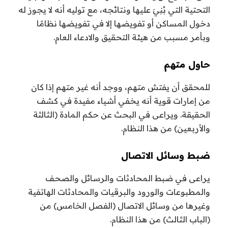
التحتية التي بُنِيَ عليها ونتائجه، مع توليه أنه لا يجوز له
دخول المساكن أو تفويضها إلا في تفويضها نظامًا
وبأمر مسبب من هيئة التحقيق والادعاء العام.
حاول متهم
للمحقق أن يفتش متهم، ووجد أنه غير متهم إذا كان
من إمارات قوية أنه يخفي أشياء مفيدة في كشف
الحقيقة.
ويراعى في البحث عن حكم المادة (الثالثة
والأربعين) من هذا النظام.
ضبط وسائل الاتصال
يراعى في ضبط المحادثات والرسائل والصحف
والمطبوعات والورود والبرقيات والمحادثات الهاتفية
وغيرها من وسائل الاتصال (الفصل الخامس) من
(الباب الثالث) من هذا النظام.