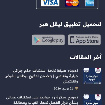
لتحميل تطبيق ليقل هير
آخر المقالات
نموذج صيغة لائحة استئناف حكم جزائي
حيازة وتعاطي | يتضمن لدفوع ببطلان القبض
والتفتيش
21 يوليو، 2026
نموذج مذكرة رد جوابية على استئناف عمالي
بشأن قرار الفصل لادعاء الغياب ومخالفة