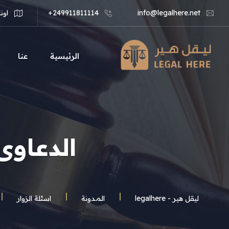
info@legalhere.net
249911811114+
اونل
الرئيسية
عنا
الدعاوى
ليقل هير - legalhere
المـدونة
اسئلة الزوار