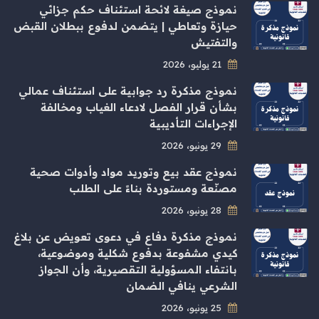
نموذج صيغة لائحة استئناف حكم جزائي
حيازة وتعاطي | يتضمن لدفوع ببطلان القبض
والتفتيش
21 يوليو، 2026
نموذج مذكرة رد جوابية على استئناف عمالي
بشأن قرار الفصل لادعاء الغياب ومخالفة
الإجراءات التأديبية
29 يونيو، 2026
نموذج عقد بيع وتوريد مواد وأدوات صحية
مصنّعة ومستوردة بناءً على الطلب
28 يونيو، 2026
نموذج مذكرة دفاع في دعوى تعويض عن بلاغ
كيدي مشفوعة بدفوع شكلية وموضوعية،
بانتفاء المسؤولية التقصيرية، وأن الجواز
الشرعي ينافي الضمان
25 يونيو، 2026