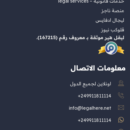
خدمات قانونية – legal services
منصة ناجز
ليجال ادفايس
قلوكب نيوز
ليقل هير
موثقة بـ
معروف
رقم (167215).
معلومات الاتصال
اونلاين لجميع الدول
249911811114+
info@legalhere.net
249911811114+