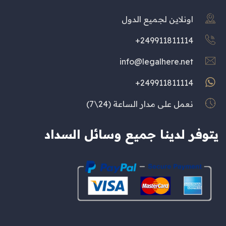
اونلاين لجميع الدول
249911811114+
info@legalhere.net
249911811114+
نعمل على مدار الساعة (24\7)
يتوفر لدينا جميع وسائل السداد