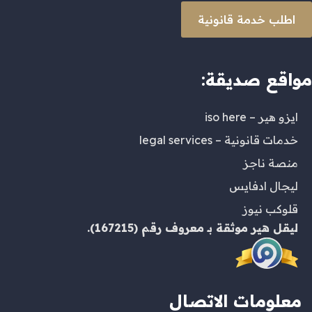
اطلب خدمة قانونية
مواقع صديقة:
ايزو هير – iso here
خدمات قانونية – legal services
منصة ناجز
ليجال ادفايس
قلوكب نيوز
ليقل هير
موثقة بـ
معروف
رقم (167215).
معلومات الاتصال